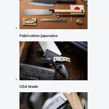
Fabrication japonaise
USA Made