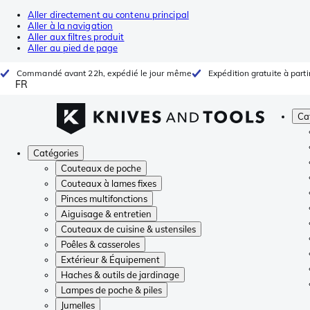
Aller directement au contenu principal
Aller à la navigation
Aller aux filtres produit
Aller au pied de page
Commandé avant 22h, expédié le jour même
Expédition gratuite à parti
FR
Ca
Catégories
Couteaux de poche
Couteaux à lames fixes
Pinces multifonctions
Aiguisage & entretien
Couteaux de cuisine & ustensiles
Poêles & casseroles
Extérieur & Équipement
Haches & outils de jardinage
Lampes de poche & piles
Jumelles