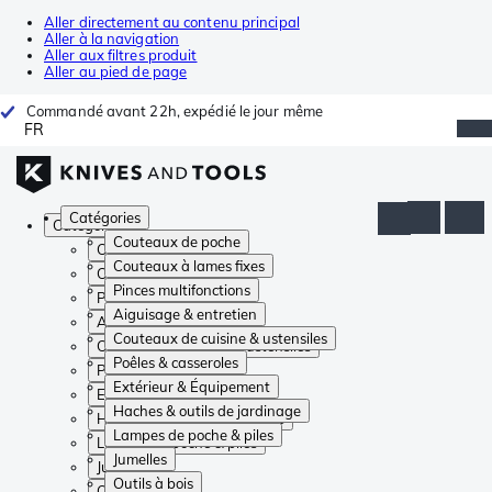
Aller directement au contenu principal
Aller à la navigation
Aller aux filtres produit
Aller au pied de page
Commandé avant 22h, expédié le jour même
FR
Catégories
Catégories
Couteaux de poche
Couteaux de poche
Couteaux à lames fixes
Couteaux à lames fixes
Pinces multifonctions
Pinces multifonctions
Aiguisage & entretien
Aiguisage & entretien
Couteaux de cuisine & ustensiles
Couteaux de cuisine & ustensiles
Poêles & casseroles
Poêles & casseroles
Extérieur & Équipement
Extérieur & Équipement
Haches & outils de jardinage
Haches & outils de jardinage
Lampes de poche & piles
Lampes de poche & piles
Jumelles
Jumelles
Outils à bois
Outils à bois