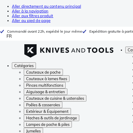
Aller directement au contenu principal
Aller à la navigation
Aller aux filtres produit
Aller au pied de page
Commandé avant 22h, expédié le jour même
Expédition gratuite à parti
FR
Ca
Catégories
Couteaux de poche
Couteaux à lames fixes
Pinces multifonctions
Aiguisage & entretien
Couteaux de cuisine & ustensiles
Poêles & casseroles
Extérieur & Équipement
Haches & outils de jardinage
Lampes de poche & piles
Jumelles