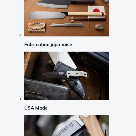
Fabrication japonaise
USA Made