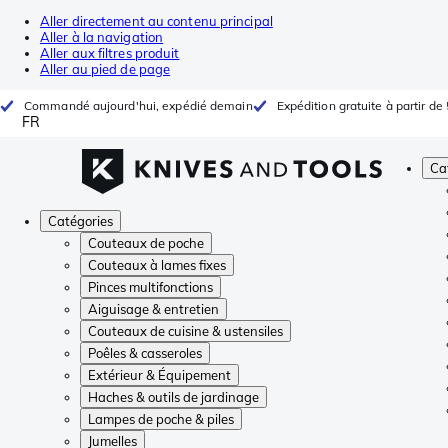
Aller directement au contenu principal
Aller à la navigation
Aller aux filtres produit
Aller au pied de page
Commandé aujourd'hui, expédié demain
Expédition gratuite à partir de
FR
Ca
Catégories
Couteaux de poche
Couteaux à lames fixes
Pinces multifonctions
Aiguisage & entretien
Couteaux de cuisine & ustensiles
Poêles & casseroles
Extérieur & Équipement
Haches & outils de jardinage
Lampes de poche & piles
Jumelles