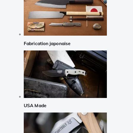
Fabrication japonaise
USA Made