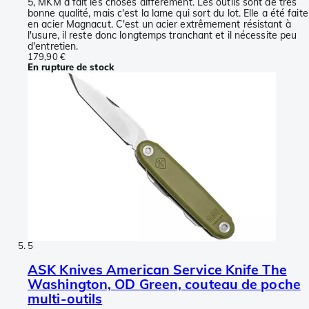
5, MKM a fait les choses différement. Les outils sont de très
bonne qualité, mais c'est la lame qui sort du lot. Elle a été faite
en acier Magnacut. C'est un acier extrêmement résistant à
l'usure, il reste donc longtemps tranchant et il nécessite peu
d'entretien.
179,90 €
En rupture de stock
5
ASK Knives American Service Knife The
Washington, OD Green, couteau de poche
multi-outils