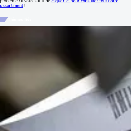
problème ! Il vous suffit de
cliquer ici pour consulter tout notre
assortiment
!
Thèmes liés