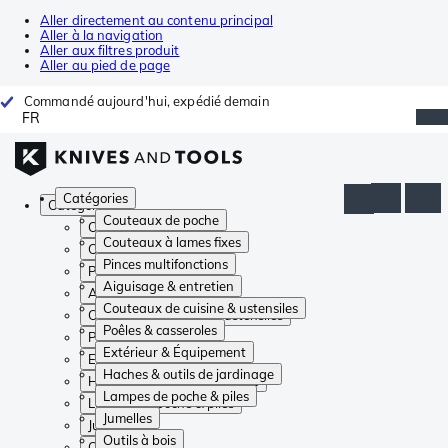
Aller directement au contenu principal
Aller à la navigation
Aller aux filtres produit
Aller au pied de page
Commandé aujourd'hui, expédié demain
FR
Catégories
Catégories
Couteaux de poche
Couteaux de poche
Couteaux à lames fixes
Couteaux à lames fixes
Pinces multifonctions
Pinces multifonctions
Aiguisage & entretien
Aiguisage & entretien
Couteaux de cuisine & ustensiles
Couteaux de cuisine & ustensiles
Poêles & casseroles
Poêles & casseroles
Extérieur & Équipement
Extérieur & Équipement
Haches & outils de jardinage
Haches & outils de jardinage
Lampes de poche & piles
Lampes de poche & piles
Jumelles
Jumelles
Outils à bois
Outils à bois