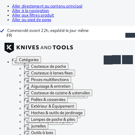
Aller directement au contenu principal
Aller à la navigation
Aller aux filtres produit
Aller au pied de page
Commandé avant 22h, expédié le jour même
FR
Catégories
Catégories
Couteaux de poche
Couteaux de poche
Couteaux à lames fixes
Couteaux à lames fixes
Pinces multifonctions
Pinces multifonctions
Aiguisage & entretien
Aiguisage & entretien
Couteaux de cuisine & ustensiles
Couteaux de cuisine & ustensiles
Poêles & casseroles
Poêles & casseroles
Extérieur & Équipement
Extérieur & Équipement
Haches & outils de jardinage
Haches & outils de jardinage
Lampes de poche & piles
Lampes de poche & piles
Jumelles
Jumelles
Outils à bois
Outils à bois