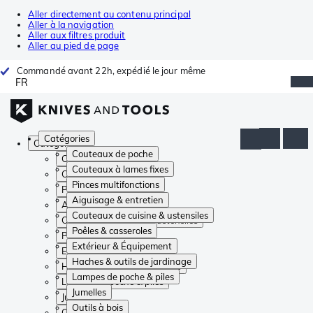
Aller directement au contenu principal
Aller à la navigation
Aller aux filtres produit
Aller au pied de page
Commandé avant 22h, expédié le jour même
FR
Catégories
Catégories
Couteaux de poche
Couteaux de poche
Couteaux à lames fixes
Couteaux à lames fixes
Pinces multifonctions
Pinces multifonctions
Aiguisage & entretien
Aiguisage & entretien
Couteaux de cuisine & ustensiles
Couteaux de cuisine & ustensiles
Poêles & casseroles
Poêles & casseroles
Extérieur & Équipement
Extérieur & Équipement
Haches & outils de jardinage
Haches & outils de jardinage
Lampes de poche & piles
Lampes de poche & piles
Jumelles
Jumelles
Outils à bois
Outils à bois