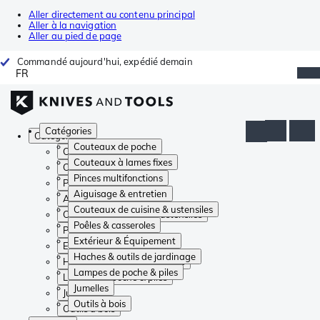
Aller directement au contenu principal
Aller à la navigation
Aller au pied de page
Commandé aujourd'hui, expédié demain
FR
Catégories
Catégories
Couteaux de poche
Couteaux de poche
Couteaux à lames fixes
Couteaux à lames fixes
Pinces multifonctions
Pinces multifonctions
Aiguisage & entretien
Aiguisage & entretien
Couteaux de cuisine & ustensiles
Couteaux de cuisine & ustensiles
Poêles & casseroles
Poêles & casseroles
Extérieur & Équipement
Extérieur & Équipement
Haches & outils de jardinage
Haches & outils de jardinage
Lampes de poche & piles
Lampes de poche & piles
Jumelles
Jumelles
Outils à bois
Outils à bois