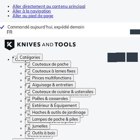
Aller directement au contenu principal
Aller à la navigation
Aller au pied de page
Commandé aujourd'hui, expédié demain
FR
Catégories
Catégories
Couteaux de poche
Couteaux de poche
Couteaux à lames fixes
Couteaux à lames fixes
Pinces multifonctions
Pinces multifonctions
Aiguisage & entretien
Aiguisage & entretien
Couteaux de cuisine & ustensiles
Couteaux de cuisine & ustensiles
Poêles & casseroles
Poêles & casseroles
Extérieur & Équipement
Extérieur & Équipement
Haches & outils de jardinage
Haches & outils de jardinage
Lampes de poche & piles
Lampes de poche & piles
Jumelles
Jumelles
Outils à bois
Outils à bois