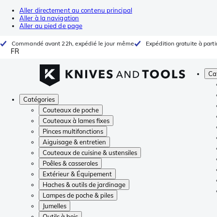
Aller directement au contenu principal
Aller à la navigation
Aller au pied de page
Commandé avant 22h, expédié le jour même
Expédition gratuite à parti
FR
Ca
Catégories
Couteaux de poche
Couteaux à lames fixes
Pinces multifonctions
Aiguisage & entretien
Couteaux de cuisine & ustensiles
Poêles & casseroles
Extérieur & Équipement
Haches & outils de jardinage
Lampes de poche & piles
Jumelles
Outils à bois