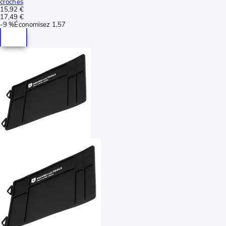
croches
15,92 €
17,49 €
-
9 %
Économisez
1,57