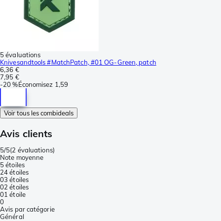
5 évaluations
Knivesandtools #MatchPatch, #01 OG-Green, patch
6,36 €
7,95 €
-
20 %
Économisez
1,59
Voir tous les combideals
Avis clients
5/5
(
2 évaluations
)
Note moyenne
5 étoiles
2
4 étoiles
0
3 étoiles
0
2 étoiles
0
1 étoile
0
Avis par catégorie
Général