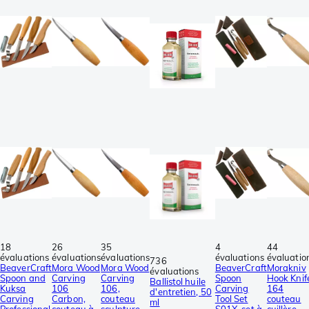
18
26
35
4
44
évaluations
évaluations
évaluations
évaluations
évaluatio
736
BeaverCraft
Mora Wood
Mora Wood
BeaverCraft
Morakniv
évaluations
Spoon and
Carving
Carving
Spoon
Hook Knif
Ballistol huile
Kuksa
106
106,
Carving
164
d'entretien, 50
Carving
Carbon,
couteau
Tool Set
couteau
ml
Professional
couteau à
sculpture
S01X, set à
cuillère,