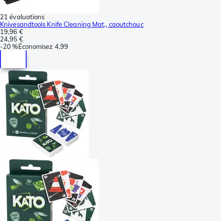
21 évaluations
Knivesandtools Knife Cleaning Mat,, caoutchouc
19,96 €
24,95 €
-
20 %
Économisez
4,99