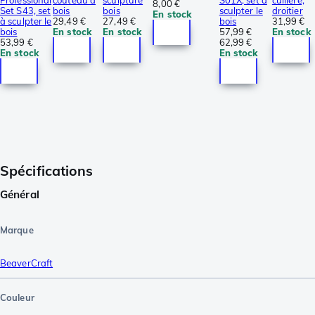
8,00 €
Set S43, set
bois
bois
sculpter le
droitier
En stock
à sculpter le
29,49 €
27,49 €
bois
31,99 €
bois
En stock
En stock
57,99 €
En stock
53,99 €
62,99 €
En stock
En stock
Spécifications
Général
Marque
BeaverCraft
Couleur