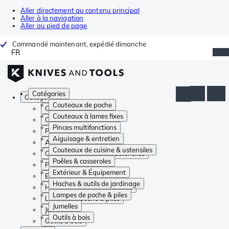
Aller directement au contenu principal
Aller à la navigation
Aller au pied de page
Commandé maintenant, expédié dimanche
FR
Catégories
Catégories
Couteaux de poche
Couteaux de poche
Couteaux à lames fixes
Couteaux à lames fixes
Pinces multifonctions
Pinces multifonctions
Aiguisage & entretien
Aiguisage & entretien
Couteaux de cuisine & ustensiles
Couteaux de cuisine & ustensiles
Poêles & casseroles
Poêles & casseroles
Extérieur & Équipement
Extérieur & Équipement
Haches & outils de jardinage
Haches & outils de jardinage
Lampes de poche & piles
Lampes de poche & piles
Jumelles
Jumelles
Outils à bois
Outils à bois