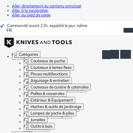
Aller directement au contenu principal
Aller à la navigation
Aller au pied de page
Commandé avant 22h, expédié le jour même
FR
Catégories
Catégories
Couteaux de poche
Couteaux de poche
Couteaux à lames fixes
Couteaux à lames fixes
Pinces multifonctions
Pinces multifonctions
Aiguisage & entretien
Aiguisage & entretien
Couteaux de cuisine & ustensiles
Couteaux de cuisine & ustensiles
Poêles & casseroles
Poêles & casseroles
Extérieur & Équipement
Extérieur & Équipement
Haches & outils de jardinage
Haches & outils de jardinage
Lampes de poche & piles
Lampes de poche & piles
Jumelles
Jumelles
Outils à bois
Outils à bois