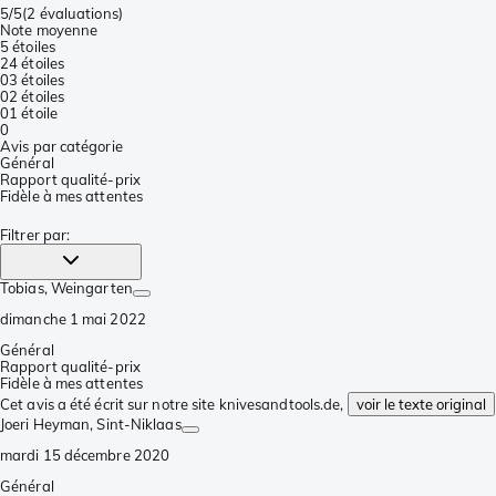
5/5
(
2 évaluations
)
Note moyenne
5 étoiles
2
4 étoiles
0
3 étoiles
0
2 étoiles
0
1 étoile
0
Avis par catégorie
Général
Rapport qualité-prix
Fidèle à mes attentes
Filtrer par
:
Tobias
, Weingarten
dimanche 1 mai 2022
Général
Rapport qualité-prix
Fidèle à mes attentes
Cet avis a été écrit sur notre site knivesandtools.de,
voir le texte original
Joeri Heyman
, Sint-Niklaas
mardi 15 décembre 2020
Général