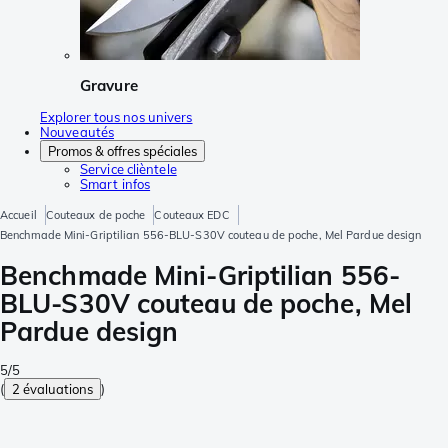
Gravure
Explorer tous nos univers
Nouveautés
Promos & offres spéciales
Service clièntele
Smart infos
Accueil
Couteaux de poche
Couteaux EDC
Benchmade Mini-Griptilian 556-BLU-S30V couteau de poche, Mel Pardue design
Benchmade Mini-Griptilian 556-
BLU-S30V couteau de poche, Mel
Pardue design
5/5
(
2 évaluations
)