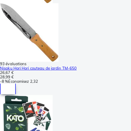
93 évaluations
Nisaku Hori Hori couteau de jardin TM-650
26,67 €
28,99 €
-
8 %
Économisez
2,32