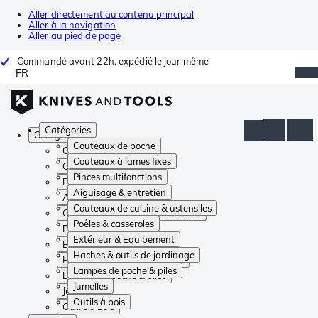
Aller directement au contenu principal
Aller à la navigation
Aller au pied de page
Commandé avant 22h, expédié le jour même
FR
Catégories
Catégories
Couteaux de poche
Couteaux de poche
Couteaux à lames fixes
Couteaux à lames fixes
Pinces multifonctions
Pinces multifonctions
Aiguisage & entretien
Aiguisage & entretien
Couteaux de cuisine & ustensiles
Couteaux de cuisine & ustensiles
Poêles & casseroles
Poêles & casseroles
Extérieur & Équipement
Extérieur & Équipement
Haches & outils de jardinage
Haches & outils de jardinage
Lampes de poche & piles
Lampes de poche & piles
Jumelles
Jumelles
Outils à bois
Outils à bois