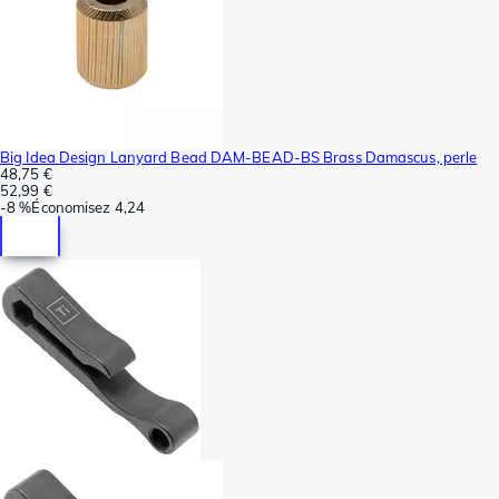
Big Idea Design Lanyard Bead DAM-BEAD-BS Brass Damascus, perle
48,75 €
52,99 €
-
8 %
Économisez
4,24