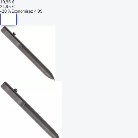
19,96 €
24,95 €
-
20 %
Économisez
4,99