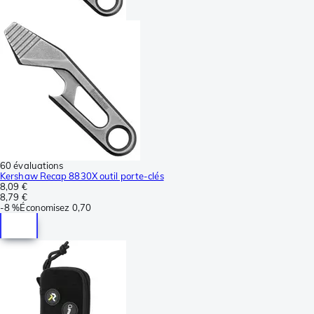
60 évaluations
Kershaw Recap 8830X outil porte-clés
8,09 €
8,79 €
-
8 %
Économisez
0,70