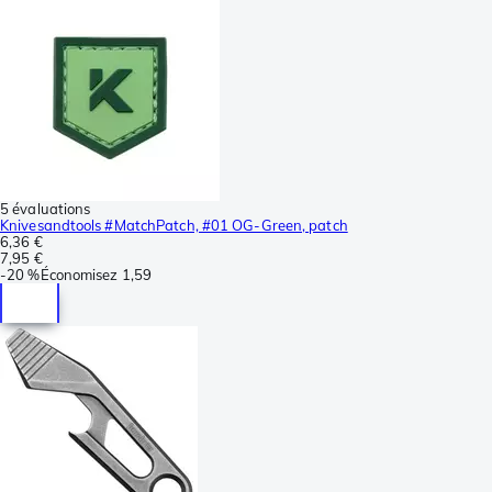
5 évaluations
Knivesandtools #MatchPatch, #01 OG-Green, patch
6,36 €
7,95 €
-
20 %
Économisez
1,59