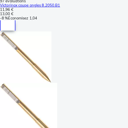
97 évaluations
Victorinox coupe ongles 8.2050.B1
11,96 €
13,00 €
-
8 %
Économisez
1,04