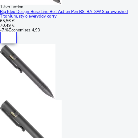
1 évaluation
Big Idea Design Base Line Bolt Action Pen BS-BA-SW Stonewashed
Titanium, stylo everyday carry
65,56 €
70,49 €
-
7 %
Économisez
4,93