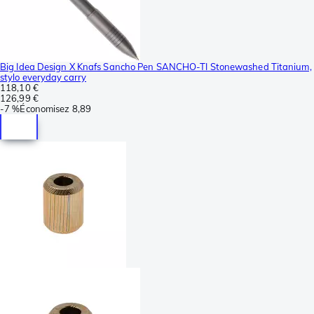
Big Idea Design X Knafs Sancho Pen SANCHO-TI Stonewashed Titanium,
stylo everyday carry
118,10 €
126,99 €
-
7 %
Économisez
8,89