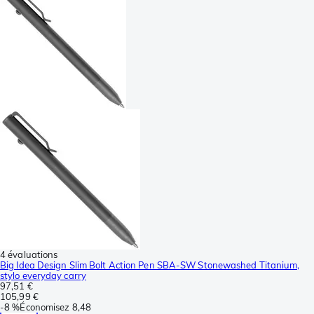
4 évaluations
Big Idea Design Slim Bolt Action Pen SBA-SW Stonewashed Titanium,
stylo everyday carry
97,51 €
105,99 €
-
8 %
Économisez
8,48