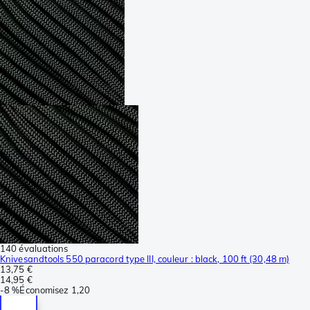
140 évaluations
Knivesandtools 550 paracord type III, couleur : black, 100 ft (30,48 m)
13,75 €
14,95 €
-
8 %
Économisez
1,20