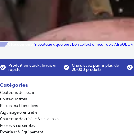
Classements
9 couteaux que tout bon collectionneur doit ABSOLUM
Produit en stock, livraison
Choisissez parmi plus de
rapide
20.000 produits
Catégories
Couteaux de poche
Couteaux fixes
Pinces multifonctions
Aiguisage & entretien
Couteaux de cuisine & ustensiles
Poêles & casseroles
Extérieur & Équipement