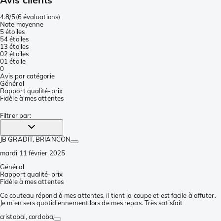
4.8/5
(
6 évaluations
)
Note moyenne
5 étoiles
5
4 étoiles
1
3 étoiles
0
2 étoiles
0
1 étoile
0
Avis par catégorie
Général
Rapport qualité-prix
Fidèle à mes attentes
Filtrer par
:
JB GRADIT
, BRIANCON
mardi 11 février 2025
Général
Rapport qualité-prix
Fidèle à mes attentes
Ce couteau répond à mes attentes, il tient la coupe et est facile à affuter.
Je m'en sers quotidiennement lors de mes repas. Très satisfait
cristobal
, cordoba