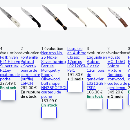
4
2
1 évaluation
Laguiole
3
2
évaluations
évaluations
Nontron No.
en Aubrac
évaluations
évaluations
é
Fällkniven
Fontenille
25 Nickel
Classic
Laguiole en
Mcusta
F
RL1 Elforyn
Pataud
Silver Turning
12cm os
Aubrac
MC-145G
Supertusk
« Sport »
Ferrule,
L0212OSI-
Classic
Shinra
C
RL1ey
pointe de
Marquetry
FSI1
12cm bois
Mixture
couteau de
corne noire
Ebony
191,80 €
de
Bamboo,
poche
(buffle)
Olivewood,
± 1 mois
genévrier
ironwood,
237,49 €
L5PCN
ball shape
L0212GEI-
couteau de
En stock
292,00 €
NN25BOEBOL
FSB1
gentleman
En rupture
couteau de
166,30 €
349,20 €
de stock
poche
En stock
± 1 mois
153,99 €
En stock