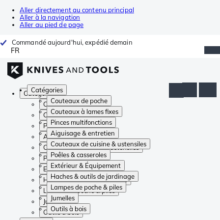
Aller directement au contenu principal
Aller à la navigation
Aller au pied de page
Commandé aujourd'hui, expédié demain
FR
Catégories
Catégories
Couteaux de poche
Couteaux de poche
Couteaux à lames fixes
Couteaux à lames fixes
Pinces multifonctions
Pinces multifonctions
Aiguisage & entretien
Aiguisage & entretien
Couteaux de cuisine & ustensiles
Couteaux de cuisine & ustensiles
Poêles & casseroles
Poêles & casseroles
Extérieur & Équipement
Extérieur & Équipement
Haches & outils de jardinage
Haches & outils de jardinage
Lampes de poche & piles
Lampes de poche & piles
Jumelles
Jumelles
Outils à bois
Outils à bois