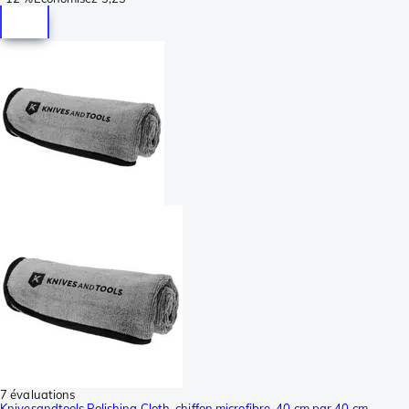
7 évaluations
Knivesandtools Polishing Cloth, chiffon microfibre, 40 cm par 40 cm