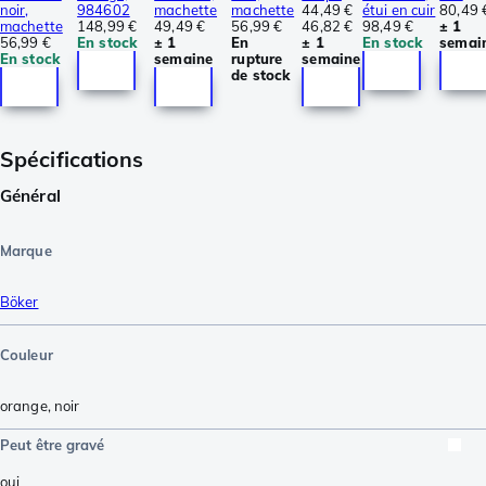
noir,
984602
machette
machette
44,49 €
étui en cuir
80,49 
machette
148,99 €
49,49 €
56,99 €
46,82 €
98,49 €
± 1
56,99 €
En stock
± 1
En
± 1
En stock
semai
En stock
semaine
rupture
semaine
de stock
Spécifications
Général
Marque
Böker
Couleur
orange
,
noir
Peut être gravé
oui