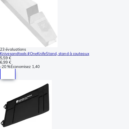
23 évaluations
Knivesandtools #OneKnifeStand, stand à couteaux
5,59 €
6,99 €
-
20 %
Économisez
1,40