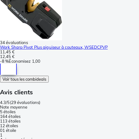
34 évaluations
Work Sharp Pivot Plus aiguiseur à couteaux, WSEDCPVP
11,45 €
12,45 €
-
8 %
Économisez
1,00
Voir tous les combideals
Avis clients
4.3/5
(
29 évaluations
)
Note moyenne
5 étoiles
16
4 étoiles
11
3 étoiles
1
2 étoiles
0
1 étoile
1