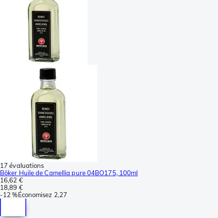
17 évaluations
Böker Huile de Camellia pure 04BO175, 100ml
16,62 €
18,89 €
-
12 %
Économisez
2,27