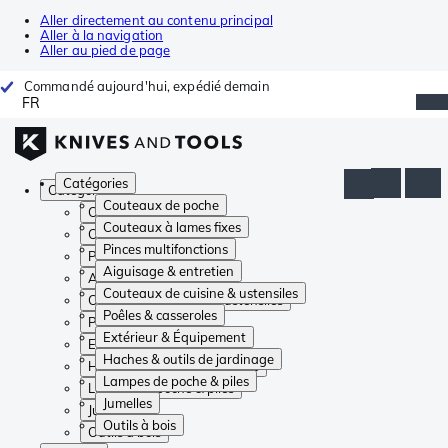
Aller directement au contenu principal
Aller à la navigation
Aller au pied de page
Commandé aujourd'hui, expédié demain
FR
Catégories
Catégories
Couteaux de poche
Couteaux de poche
Couteaux à lames fixes
Couteaux à lames fixes
Pinces multifonctions
Pinces multifonctions
Aiguisage & entretien
Aiguisage & entretien
Couteaux de cuisine & ustensiles
Couteaux de cuisine & ustensiles
Poêles & casseroles
Poêles & casseroles
Extérieur & Équipement
Extérieur & Équipement
Haches & outils de jardinage
Haches & outils de jardinage
Lampes de poche & piles
Lampes de poche & piles
Jumelles
Jumelles
Outils à bois
Outils à bois