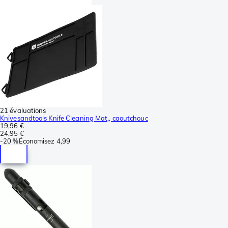
21 évaluations
Knivesandtools Knife Cleaning Mat,, caoutchouc
19,96 €
24,95 €
-
20 %
Économisez
4,99