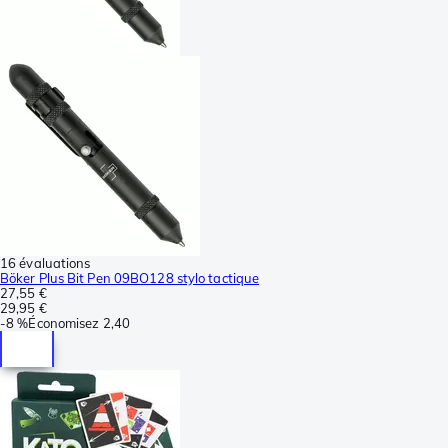
16 évaluations
Böker Plus Bit Pen 09BO128 stylo tactique
27,55 €
29,95 €
-
8 %
Économisez
2,40