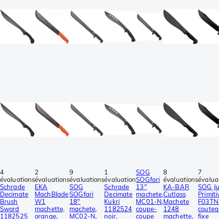
4
2
9
1
SOG
8
7
évaluations
évaluations
évaluations
évaluation
SOGfari
évaluations
évalua
Schrade
EKA
SOG
Schrade
13"
KA-BAR
SOG Ju
Decimate
MachBlade
SOGfari
Decimate
machete,
Cutlass
Primiti
Brush
W1
18"
Kukri
MC01-N,
Machete
F03TN
Sword
machette,
machete,
1182524
coupe-
1248
coutea
1182525
orange,
MC02-N,
noir,
coupe
machette,
fixe