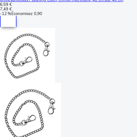
6,59 €
7,49 €
-
12 %
Économisez
0,90