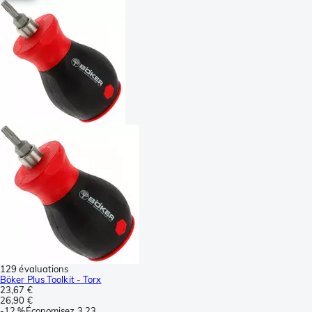
129 évaluations
Böker Plus Toolkit - Torx
23,67 €
26,90 €
-
12 %
Économisez
3,23