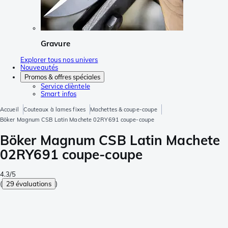
Gravure
Explorer tous nos univers
Nouveautés
Promos & offres spéciales
Service clièntele
Smart infos
Accueil
Couteaux à lames fixes
Machettes & coupe-coupe
Böker Magnum CSB Latin Machete 02RY691 coupe-coupe
Böker Magnum CSB Latin Machete
02RY691 coupe-coupe
4.3/5
(
29 évaluations
)