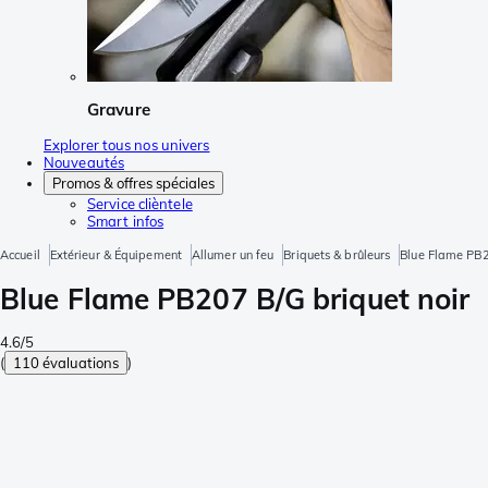
Gravure
Explorer tous nos univers
Nouveautés
Promos & offres spéciales
Service clièntele
Smart infos
Accueil
Extérieur & Équipement
Allumer un feu
Briquets & brûleurs
Blue Flame PB2
Blue Flame PB207 B/G briquet noir
4.6/5
(
110 évaluations
)