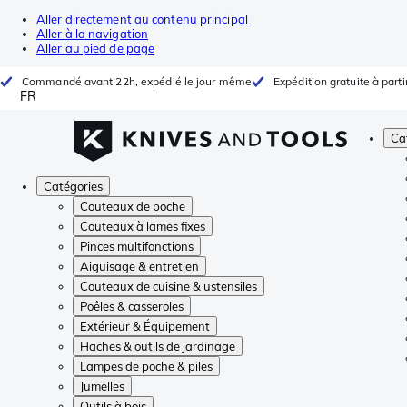
Aller directement au contenu principal
Aller à la navigation
Aller au pied de page
Commandé avant 22h, expédié le jour même
Expédition gratuite à parti
FR
Ca
Catégories
Couteaux de poche
Couteaux à lames fixes
Pinces multifonctions
Aiguisage & entretien
Couteaux de cuisine & ustensiles
Poêles & casseroles
Extérieur & Équipement
Haches & outils de jardinage
Lampes de poche & piles
Jumelles
Outils à bois