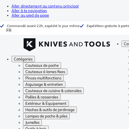
Aller directement au contenu principal
Aller à la navigation
Aller au pied de page
Commandé avant 22h, expédié le jour même
Expédition gratuite à parti
FR
Ca
Catégories
Couteaux de poche
Couteaux à lames fixes
Pinces multifonctions
Aiguisage & entretien
Couteaux de cuisine & ustensiles
Poêles & casseroles
Extérieur & Équipement
Haches & outils de jardinage
Lampes de poche & piles
Jumelles
Outils à bois