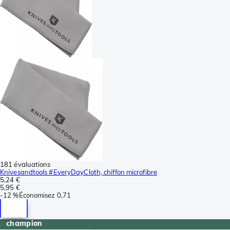
181 évaluations
Knivesandtools #EveryDayCloth, chiffon microfibre
5,24 €
5,95 €
-
12 %
Économisez
0,71
champion