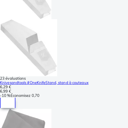
23 évaluations
Knivesandtools #OneKnifeStand, stand à couteaux
6,29 €
6,99 €
-
10 %
Économisez
0,70