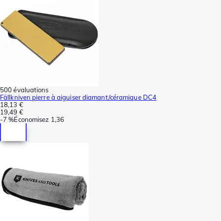
500 évaluations
Fällkniven pierre à aiguiser diamant/céramique DC4
18,13 €
19,49 €
-
7 %
Économisez
1,36