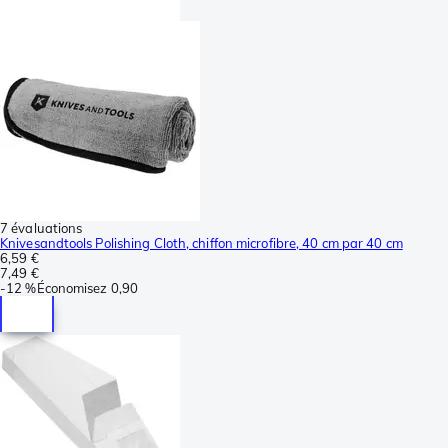
7 évaluations
Knivesandtools Polishing Cloth, chiffon microfibre, 40 cm par 40 cm
6,59 €
7,49 €
-
12 %
Économisez
0,90