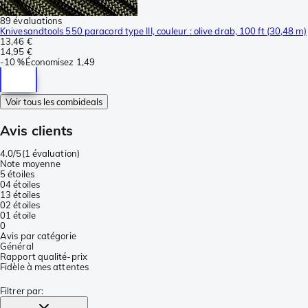
89 évaluations
Knivesandtools 550 paracord type III, couleur : olive drab, 100 ft (30,48 m)
13,46 €
14,95 €
-
10 %
Économisez
1,49
Voir tous les combideals
Avis clients
4.0/5
(
1 évaluation
)
Note moyenne
5 étoiles
0
4 étoiles
1
3 étoiles
0
2 étoiles
0
1 étoile
0
Avis par catégorie
Général
Rapport qualité-prix
Fidèle à mes attentes
Filtrer par
: