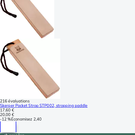
216 évaluations
Skerper Pocket Strop STP002, stropping paddle
17,60 €
20,00 €
-
12 %
Économisez
2,40