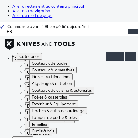
Aller directement au contenu principal
Aller à la navigation
Aller au pied de page
Commandé avant 18h, expédié aujourd'hui
FR
Catégories
Catégories
Couteaux de poche
Couteaux de poche
Couteaux à lames fixes
Couteaux à lames fixes
Pinces multifonctions
Pinces multifonctions
Aiguisage & entretien
Aiguisage & entretien
Couteaux de cuisine & ustensiles
Couteaux de cuisine & ustensiles
Poêles & casseroles
Poêles & casseroles
Extérieur & Équipement
Extérieur & Équipement
Haches & outils de jardinage
Haches & outils de jardinage
Lampes de poche & piles
Lampes de poche & piles
Jumelles
Jumelles
Outils à bois
Outils à bois