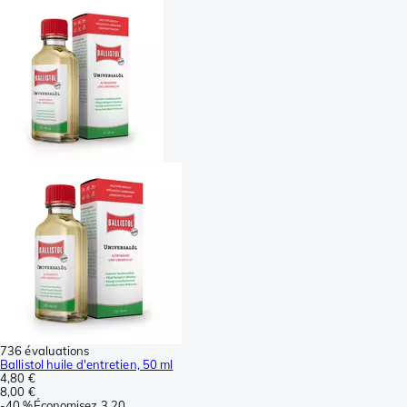
736 évaluations
Ballistol huile d'entretien, 50 ml
4,80 €
8,00 €
-
40 %
Économisez
3,20