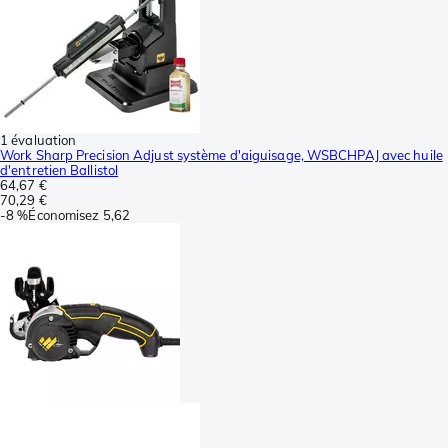
1 évaluation
Work Sharp Precision Adjust système d'aiguisage, WSBCHPAJ avec huile
d'entretien Ballistol
64,67 €
70,29 €
-
8 %
Économisez
5,62