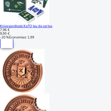
Knivesandtools KaTO Jeu de cartes
7,96 €
9,95 €
-
20 %
Économisez
1,99