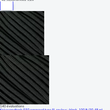
140 évaluations
Knivesandtools 550 paracord type III, couleur : black, 100 ft (30,48 m)