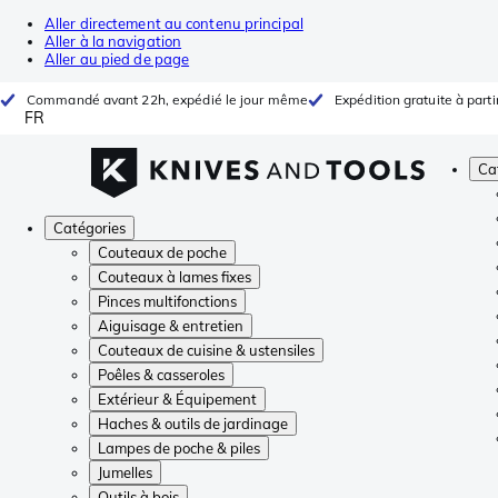
Aller directement au contenu principal
Aller à la navigation
Aller au pied de page
Commandé avant 22h, expédié le jour même
Expédition gratuite à parti
FR
Ca
Catégories
Couteaux de poche
Couteaux à lames fixes
Pinces multifonctions
Aiguisage & entretien
Couteaux de cuisine & ustensiles
Poêles & casseroles
Extérieur & Équipement
Haches & outils de jardinage
Lampes de poche & piles
Jumelles
Outils à bois