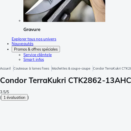
Gravure
Explorer tous nos univers
Nouveautés
Promos & offres spéciales
Service clièntele
Smart infos
Accueil
Couteaux à lames fixes
Machettes & coupe-coupe
Condor TerraKukri CTK2
Condor TerraKukri CTK2862-13AHC 
3.5/5
(
1 évaluation
)