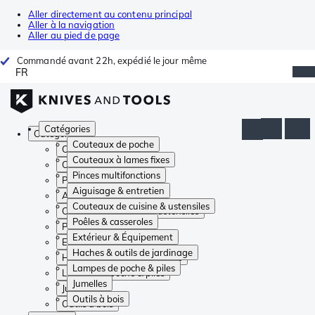
Aller directement au contenu principal
Aller à la navigation
Aller au pied de page
Commandé avant 22h, expédié le jour même
FR
Catégories
Catégories
Couteaux de poche
Couteaux de poche
Couteaux à lames fixes
Couteaux à lames fixes
Pinces multifonctions
Pinces multifonctions
Aiguisage & entretien
Aiguisage & entretien
Couteaux de cuisine & ustensiles
Couteaux de cuisine & ustensiles
Poêles & casseroles
Poêles & casseroles
Extérieur & Équipement
Extérieur & Équipement
Haches & outils de jardinage
Haches & outils de jardinage
Lampes de poche & piles
Lampes de poche & piles
Jumelles
Jumelles
Outils à bois
Outils à bois