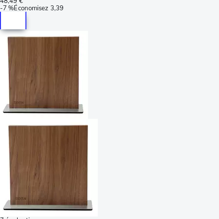
48,49 €
-
7 %
Économisez
3,39