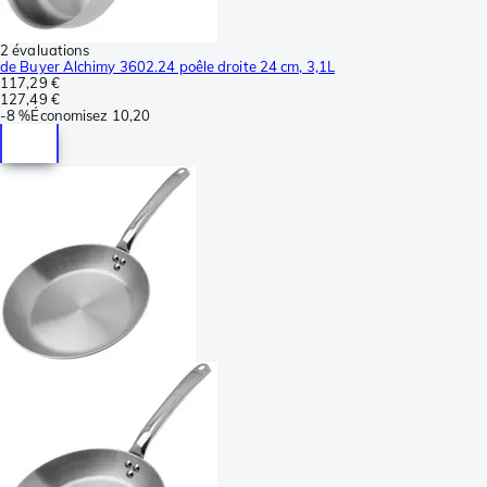
2 évaluations
de Buyer Alchimy 3602.24 poêle droite 24 cm, 3,1L
117,29 €
127,49 €
-
8 %
Économisez
10,20