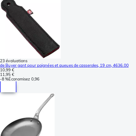
23 évaluations
de Buyer gant pour poignées et queues de casseroles, 19 cm, 4636.00
10,99 €
11,95 €
-
8 %
Économisez
0,96