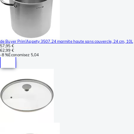
de Buyer Prim’Appety 3507.24 marmite haute sans couvercle, 24 cm, 10L
57,95 €
62,99 €
-
8 %
Économisez
5,04