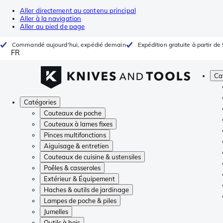
Aller directement au contenu principal
Aller à la navigation
Aller au pied de page
Commandé aujourd'hui, expédié demain
Expédition gratuite à partir de
FR
Ca
Catégories
Couteaux de poche
Couteaux à lames fixes
Pinces multifonctions
Aiguisage & entretien
Couteaux de cuisine & ustensiles
Poêles & casseroles
Extérieur & Équipement
Haches & outils de jardinage
Lampes de poche & piles
Jumelles
Outils à bois