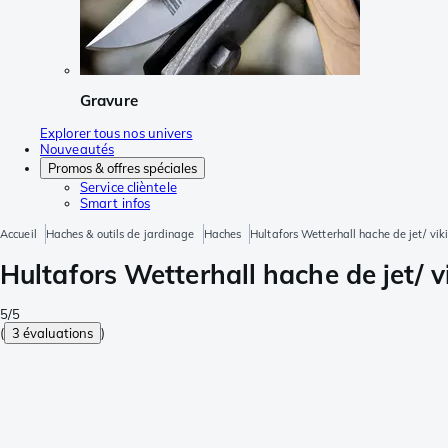
Gravure
Explorer tous nos univers
Nouveautés
Promos & offres spéciales
Service clièntele
Smart infos
Accueil
Haches & outils de jardinage
Haches
Hultafors Wetterhall hache de jet/ v
Hultafors Wetterhall hache de jet/ 
5/5
(
3 évaluations
)