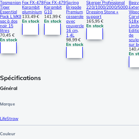
Tasmanian
Fox FX-478
Fox FX-479
Spring
Skerper Professional
Beav
Tiger
Karambit
Karambit
Brigade
220/1000/2000/5000,
Exte
Essential
aluminium
G10
Premium
Dressing Stone +
Woo
Pack L MKII
133,49 €
141,99 €
casserole
support
Carv
sac à dos
En stock
En stock
avec
165,95 €
S18x
noir 15
couvercle
En stock
Limit
litres
16 cm,
Editi
70,45 €
1,4L
de
En stock
98,99 €
sculp
En stock
sur b
140,
En s
Spécifications
Général
Marque
LifeStraw
Couleur