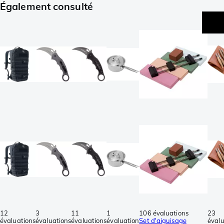
Également consulté
12
3
11
1
106 évaluations
23
évaluations
évaluations
évaluations
évaluation
Set d'aiguisage
évalu