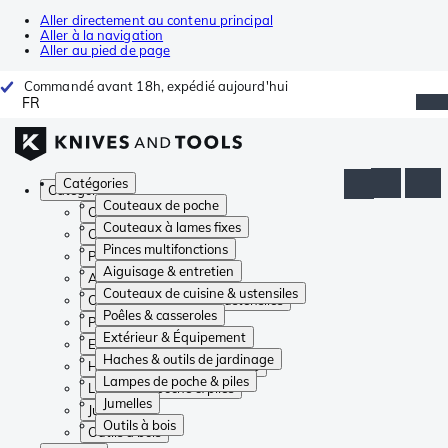
Aller directement au contenu principal
Aller à la navigation
Aller au pied de page
Commandé avant 18h, expédié aujourd'hui
FR
Catégories
Catégories
Couteaux de poche
Couteaux de poche
Couteaux à lames fixes
Couteaux à lames fixes
Pinces multifonctions
Pinces multifonctions
Aiguisage & entretien
Aiguisage & entretien
Couteaux de cuisine & ustensiles
Couteaux de cuisine & ustensiles
Poêles & casseroles
Poêles & casseroles
Extérieur & Équipement
Extérieur & Équipement
Haches & outils de jardinage
Haches & outils de jardinage
Lampes de poche & piles
Lampes de poche & piles
Jumelles
Jumelles
Outils à bois
Outils à bois