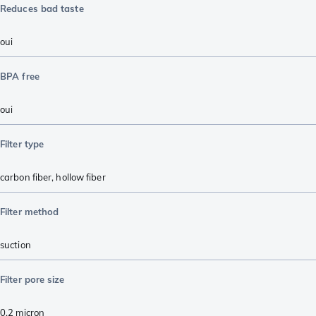
Reduces bad taste
oui
BPA free
oui
Filter type
carbon fiber
,
hollow fiber
Filter method
suction
Filter pore size
0.2 micron