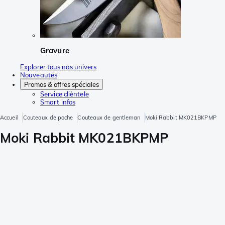
Gravure
Explorer tous nos univers
Nouveautés
Promos & offres spéciales
Service clièntele
Smart infos
Accueil
Couteaux de poche
Couteaux de gentleman
Moki Rabbit MK021BKPMP
Moki Rabbit MK021BKPMP