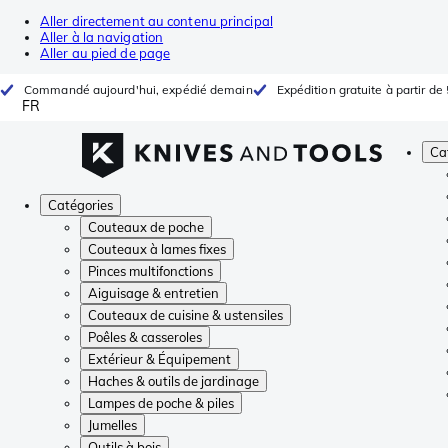
Aller directement au contenu principal
Aller à la navigation
Aller au pied de page
Commandé aujourd'hui, expédié demain
Expédition gratuite à partir de
FR
Ca
Catégories
Couteaux de poche
Couteaux à lames fixes
Pinces multifonctions
Aiguisage & entretien
Couteaux de cuisine & ustensiles
Poêles & casseroles
Extérieur & Équipement
Haches & outils de jardinage
Lampes de poche & piles
Jumelles
Outils à bois