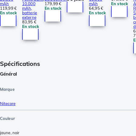
mAh
10.000
179,99 €
mAh
En stock
A
119,99 €
mAh,
En stock
64,95 €
R
En stock
batterie
En stock
S
externe
b
83,95 €
c
En stock
d
6
7
E
Spécifications
Général
Marque
Nitecore
Couleur
jaune
,
noir