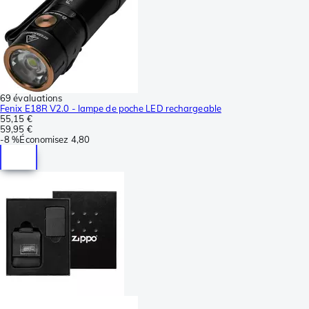
69 évaluations
Fenix E18R V2.0 - lampe de poche LED rechargeable
55,15 €
59,95 €
-
8 %
Économisez
4,80