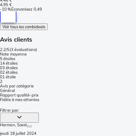
4,95 €
-
10 %
Économisez
0,49
Voir tous les combideals
Avis clients
2.2/5
(
3 évaluations
)
Note moyenne
5 étoiles
1
4 étoiles
0
3 étoiles
0
2 étoiles
0
1 étoile
2
Avis par catégorie
Général
Rapport qualité-prix
Fidèle à mes attentes
Filtrer par
:
Herman
, Soest
jeudi 18 juillet 2024