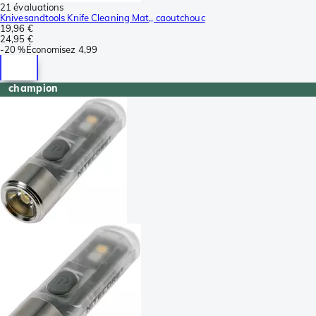
21 évaluations
Knivesandtools Knife Cleaning Mat,, caoutchouc
19,96 €
24,95 €
-
20 %
Économisez
4,99
champion