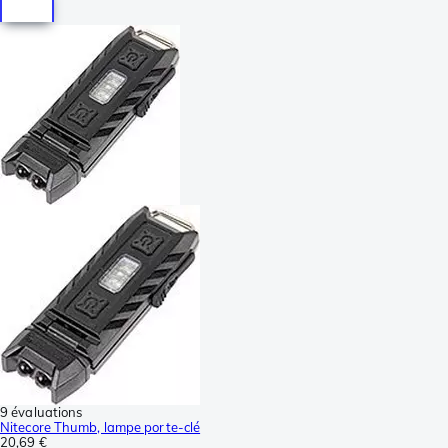
9 évaluations
Nitecore Thumb, lampe porte-clé
20,69 €