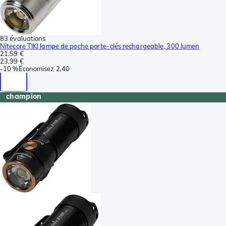
83 évaluations
Nitecore TIKI lampe de poche porte-clés rechargeable, 300 lumen
21,59 €
23,99 €
-
10 %
Économisez
2,40
champion