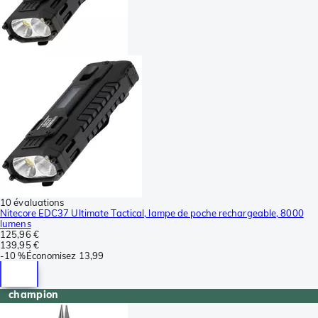
10 évaluations
Nitecore EDC37 Ultimate Tactical, lampe de poche rechargeable, 8000
lumens
125,96 €
139,95 €
-
10 %
Économisez
13,99
champion