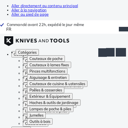
Aller directement au contenu principal
Aller à la navigation
Aller au pied de page
Commandé avant 22h, expédié le jour même
FR
Catégories
Catégories
Couteaux de poche
Couteaux de poche
Couteaux à lames fixes
Couteaux à lames fixes
Pinces multifonctions
Pinces multifonctions
Aiguisage & entretien
Aiguisage & entretien
Couteaux de cuisine & ustensiles
Couteaux de cuisine & ustensiles
Poêles & casseroles
Poêles & casseroles
Extérieur & Équipement
Extérieur & Équipement
Haches & outils de jardinage
Haches & outils de jardinage
Lampes de poche & piles
Lampes de poche & piles
Jumelles
Jumelles
Outils à bois
Outils à bois