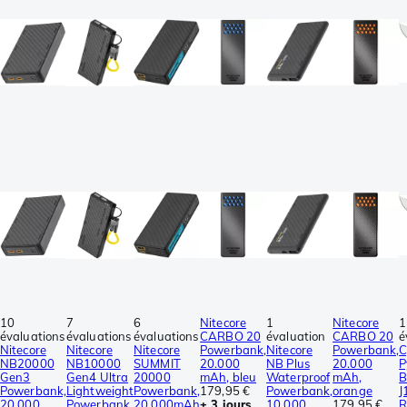
10
7
6
Nitecore
1
Nitecore
1
évaluations
évaluations
évaluations
CARBO 20
évaluation
CARBO 20
é
Nitecore
Nitecore
Nitecore
Powerbank,
Nitecore
Powerbank,
C
NB20000
NB10000
SUMMIT
20.000
NB Plus
20.000
P
Gen3
Gen4 Ultra
20000
mAh, bleu
Waterproof
mAh,
B
Powerbank,
Lightweight
Powerbank,
179,95 €
Powerbank,
orange
J
20.000
Powerbank,
20.000mAh
± 3 jours
10.000
179,95 €
R