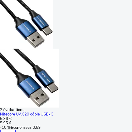
2 évaluations
Nitecore UAC20 câble USB-C
5,36 €
5,95 €
-
10 %
Économisez
0,59