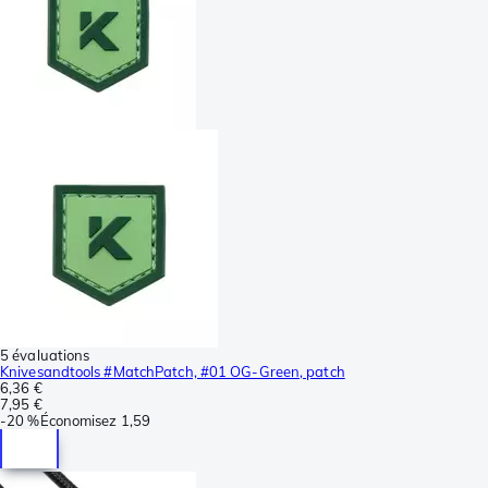
5 évaluations
Knivesandtools #MatchPatch, #01 OG-Green, patch
6,36 €
7,95 €
-
20 %
Économisez
1,59