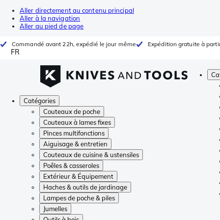
Aller directement au contenu principal
Aller à la navigation
Aller au pied de page
Commandé avant 22h, expédié le jour même
Expédition gratuite à parti
FR
Ca
Catégories
Couteaux de poche
Couteaux à lames fixes
Pinces multifonctions
Aiguisage & entretien
Couteaux de cuisine & ustensiles
Poêles & casseroles
Extérieur & Équipement
Haches & outils de jardinage
Lampes de poche & piles
Jumelles
Outils à bois