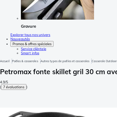
Gravure
Explorer tous nos univers
Nouveautés
Promos & offres spéciales
Service clièntele
Smart infos
Accueil
Poêles & casseroles
Autres types de poêles et casseroles
Casserole Outdoor
Petromax fonte skillet gril 30 cm a
4.9/5
(
7 évaluations
)