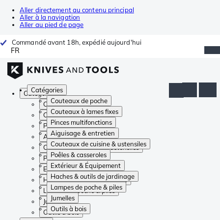
Aller directement au contenu principal
Aller à la navigation
Aller au pied de page
Commandé avant 18h, expédié aujourd'hui
FR
Catégories
Catégories
Couteaux de poche
Couteaux de poche
Couteaux à lames fixes
Couteaux à lames fixes
Pinces multifonctions
Pinces multifonctions
Aiguisage & entretien
Aiguisage & entretien
Couteaux de cuisine & ustensiles
Couteaux de cuisine & ustensiles
Poêles & casseroles
Poêles & casseroles
Extérieur & Équipement
Extérieur & Équipement
Haches & outils de jardinage
Haches & outils de jardinage
Lampes de poche & piles
Lampes de poche & piles
Jumelles
Jumelles
Outils à bois
Outils à bois