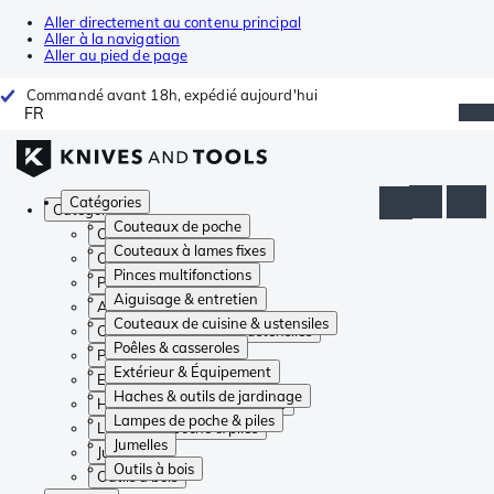
Aller directement au contenu principal
Aller à la navigation
Aller au pied de page
Commandé avant 18h, expédié aujourd'hui
FR
Catégories
Catégories
Couteaux de poche
Couteaux de poche
Couteaux à lames fixes
Couteaux à lames fixes
Pinces multifonctions
Pinces multifonctions
Aiguisage & entretien
Aiguisage & entretien
Couteaux de cuisine & ustensiles
Couteaux de cuisine & ustensiles
Poêles & casseroles
Poêles & casseroles
Extérieur & Équipement
Extérieur & Équipement
Haches & outils de jardinage
Haches & outils de jardinage
Lampes de poche & piles
Lampes de poche & piles
Jumelles
Jumelles
Outils à bois
Outils à bois