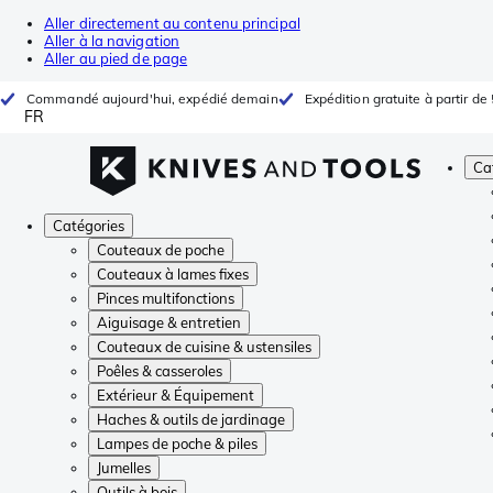
Aller directement au contenu principal
Aller à la navigation
Aller au pied de page
Commandé aujourd'hui, expédié demain
Expédition gratuite à partir de
FR
Ca
Catégories
Couteaux de poche
Couteaux à lames fixes
Pinces multifonctions
Aiguisage & entretien
Couteaux de cuisine & ustensiles
Poêles & casseroles
Extérieur & Équipement
Haches & outils de jardinage
Lampes de poche & piles
Jumelles
Outils à bois