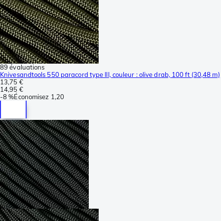
89 évaluations
Knivesandtools 550 paracord type III, couleur : olive drab, 100 ft (30,48 m)
13,75 €
14,95 €
-
8 %
Économisez
1,20