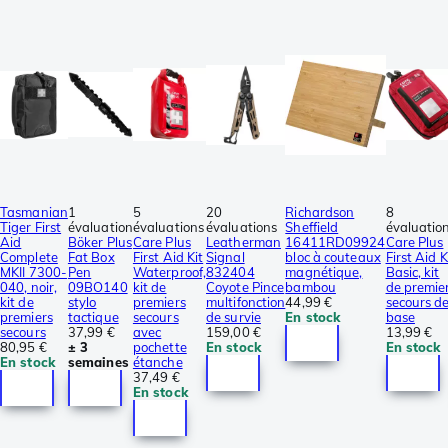
Tasmanian
1
5
20
Richardson
8
Tiger First
évaluation
évaluations
évaluations
Sheffield
évaluatio
Aid
Böker Plus
Care Plus
Leatherman
16411RD09924
Care Plus
Complete
Fat Box
First Aid Kit
Signal
bloc à couteaux
First Aid K
MKII 7300-
Pen
Waterproof,
832404
magnétique,
Basic, kit
040, noir,
09BO140
kit de
Coyote Pince
bambou
de premie
kit de
stylo
premiers
multifonction
44,99 €
secours d
premiers
tactique
secours
de survie
En stock
base
secours
37,99 €
avec
159,00 €
13,99 €
80,95 €
± 3
pochette
En stock
En stock
En stock
semaines
étanche
37,49 €
En stock