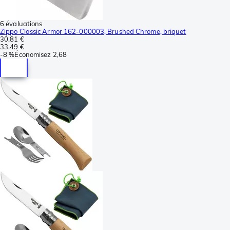
6 évaluations
Zippo Classic Armor 162-000003, Brushed Chrome, briquet
30,81 €
33,49 €
-
8 %
Économisez
2,68