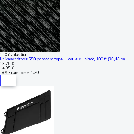
140 évaluations
Knivesandtools 550 paracord type III, couleur : black, 100 ft (30,48 m)
13,75 €
14,95 €
-
8 %
Économisez
1,20