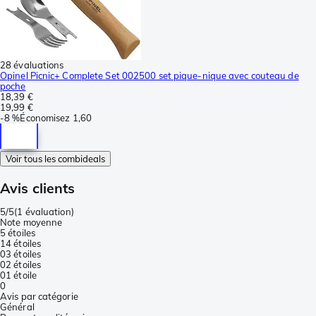
28 évaluations
Opinel Picnic+ Complete Set 002500 set pique-nique avec couteau de
poche
18,39 €
19,99 €
-
8 %
Économisez
1,60
Voir tous les combideals
Avis clients
5/5
(
1 évaluation
)
Note moyenne
5 étoiles
1
4 étoiles
0
3 étoiles
0
2 étoiles
0
1 étoile
0
Avis par catégorie
Général