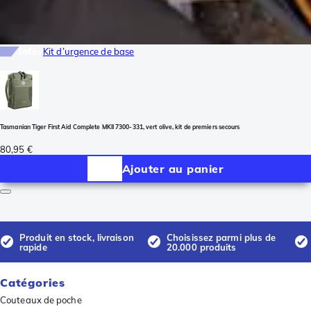
Infos
Kit d’urgence de base
Tasmanian Tiger First Aid Complete MKII 7300-331, vert olive, kit de premiers secours
80,95 €
Ajouter au panier
Produit en stock, livraison
Choisissez parmi plus de
rapide
20.000 produits
Catégories
Couteaux de poche