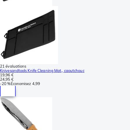
21 évaluations
Knivesandtools Knife Cleaning Mat,, caoutchouc
19,96 €
24,95 €
-
20 %
Économisez
4,99