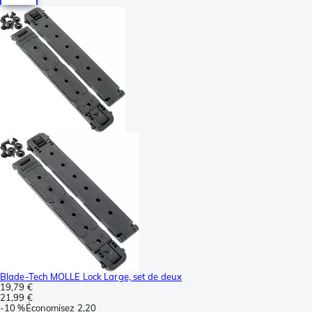
Blade-Tech MOLLE Lock Large, set de deux
19,79 €
21,99 €
-
10 %
Économisez
2,20