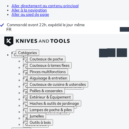
Aller directement au contenu principal
Aller à la navigation
Aller au pied de page
Commandé avant 22h, expédié le jour même
FR
Catégories
Catégories
Couteaux de poche
Couteaux de poche
Couteaux à lames fixes
Couteaux à lames fixes
Pinces multifonctions
Pinces multifonctions
Aiguisage & entretien
Aiguisage & entretien
Couteaux de cuisine & ustensiles
Couteaux de cuisine & ustensiles
Poêles & casseroles
Poêles & casseroles
Extérieur & Équipement
Extérieur & Équipement
Haches & outils de jardinage
Haches & outils de jardinage
Lampes de poche & piles
Lampes de poche & piles
Jumelles
Jumelles
Outils à bois
Outils à bois