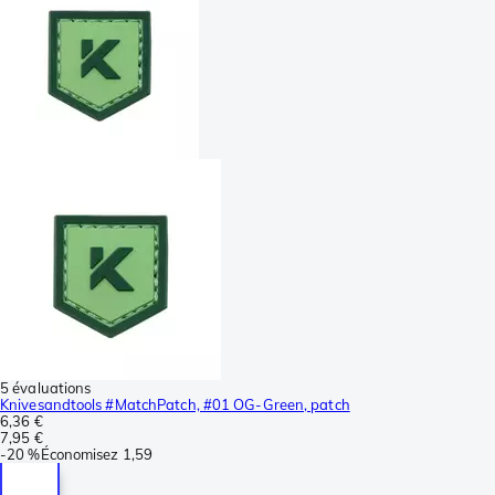
5 évaluations
Knivesandtools #MatchPatch, #01 OG-Green, patch
6,36 €
7,95 €
-
20 %
Économisez
1,59