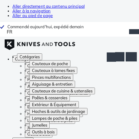
Aller directement au contenu principal
Aller à la navigation
Aller au pied de page
Commandé aujourd'hui, expédié demain
FR
Catégories
Catégories
Couteaux de poche
Couteaux de poche
Couteaux à lames fixes
Couteaux à lames fixes
Pinces multifonctions
Pinces multifonctions
Aiguisage & entretien
Aiguisage & entretien
Couteaux de cuisine & ustensiles
Couteaux de cuisine & ustensiles
Poêles & casseroles
Poêles & casseroles
Extérieur & Équipement
Extérieur & Équipement
Haches & outils de jardinage
Haches & outils de jardinage
Lampes de poche & piles
Lampes de poche & piles
Jumelles
Jumelles
Outils à bois
Outils à bois