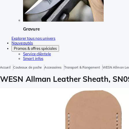
Gravure
Explorer tous nos univers
Nouveautés
Promos & offres spéciales
Service clièntele
Smart infos
Accueil
Couteaux de poche
Accessoires
Transport & Rangement
WESN Allman Leat
WESN Allman Leather Sheath, SN09-