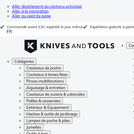
Aller directement au contenu principal
Aller à la navigation
Aller au pied de page
Commandé avant 22h, expédié le jour même
Expédition gratuite à parti
FR
Ca
Catégories
Couteaux de poche
Couteaux à lames fixes
Pinces multifonctions
Aiguisage & entretien
Couteaux de cuisine & ustensiles
Poêles & casseroles
Extérieur & Équipement
Haches & outils de jardinage
Lampes de poche & piles
Jumelles
Outils à bois