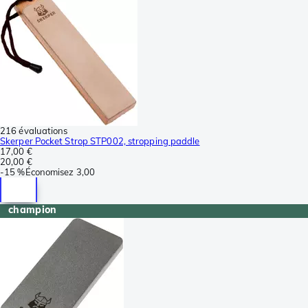
216 évaluations
Skerper Pocket Strop STP002, stropping paddle
17,00 €
20,00 €
-
15 %
Économisez
3,00
champion