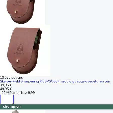
13 évaluations
Skerper Field Sharpening Kit SVSO004, set d'aiguisage avec étui en cuir
39,96 €
49,95 €
-
20 %
Économisez
9,99
champion