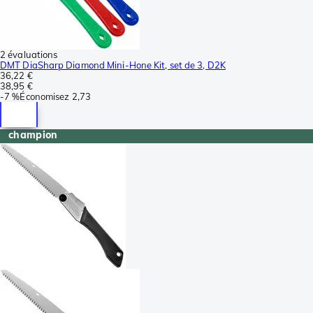
2 évaluations
DMT DiaSharp Diamond Mini-Hone Kit, set de 3, D2K
36,22 €
38,95 €
-
7 %
Économisez
2,73
champion