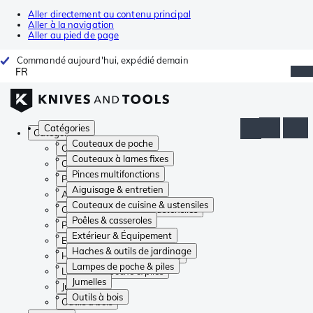
Aller directement au contenu principal
Aller à la navigation
Aller au pied de page
Commandé aujourd'hui, expédié demain
FR
Catégories
Catégories
Couteaux de poche
Couteaux de poche
Couteaux à lames fixes
Couteaux à lames fixes
Pinces multifonctions
Pinces multifonctions
Aiguisage & entretien
Aiguisage & entretien
Couteaux de cuisine & ustensiles
Couteaux de cuisine & ustensiles
Poêles & casseroles
Poêles & casseroles
Extérieur & Équipement
Extérieur & Équipement
Haches & outils de jardinage
Haches & outils de jardinage
Lampes de poche & piles
Lampes de poche & piles
Jumelles
Jumelles
Outils à bois
Outils à bois