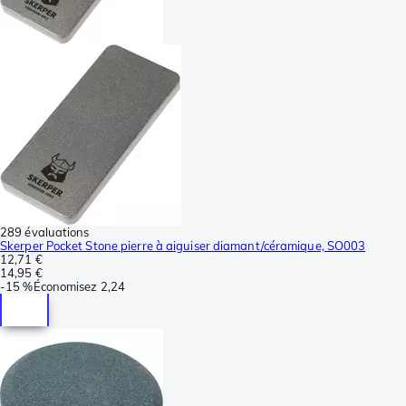
289 évaluations
Skerper Pocket Stone pierre à aiguiser diamant/céramique, SO003
12,71 €
14,95 €
-
15 %
Économisez
2,24