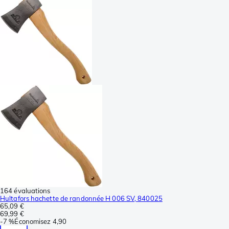
164 évaluations
Hultafors hachette de randonnée H 006 SV, 840025
65,09 €
69,99 €
-
7 %
Économisez
4,90