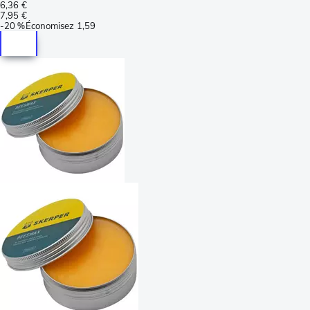
6,36 €
7,95 €
-
20 %
Économisez
1,59