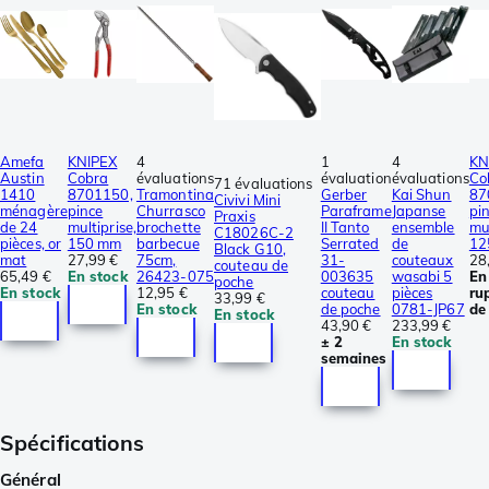
Amefa
KNIPEX
4
1
4
KN
Austin
Cobra
évaluations
évaluation
évaluations
Co
71 évaluations
1410
8701150,
Tramontina
Gerber
Kai Shun
87
Civivi Mini
ménagère
pince
Churrasco
Paraframe
Japanse
pi
Praxis
de 24
multiprise,
brochette
II Tanto
ensemble
mul
C18026C-2
pièces, or
150 mm
barbecue
Serrated
de
12
Black G10,
mat
27,99 €
75cm,
31-
couteaux
28
couteau de
65,49 €
En stock
26423-075
003635
wasabi 5
En
poche
En stock
12,95 €
couteau
pièces
ru
33,99 €
En stock
de poche
0781-JP67
de
En stock
43,90 €
233,99 €
± 2
En stock
semaines
Spécifications
Général