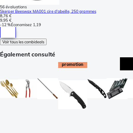
56 évaluations
Skerper Beeswax MA001 cire d'abeille, 250 grammes
8,76 €
9,95 €
-
12 %
Économisez
1,19
Voir tous les combideals
Également consulté
promotion