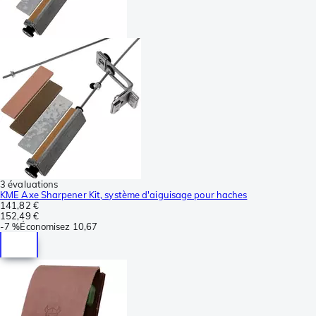
3 évaluations
KME Axe Sharpener Kit, système d'aiguisage pour haches
141,82 €
152,49 €
-
7 %
Économisez
10,67