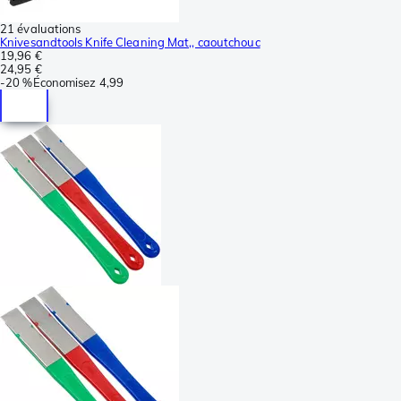
21 évaluations
Knivesandtools Knife Cleaning Mat,, caoutchouc
19,96 €
24,95 €
-
20 %
Économisez
4,99