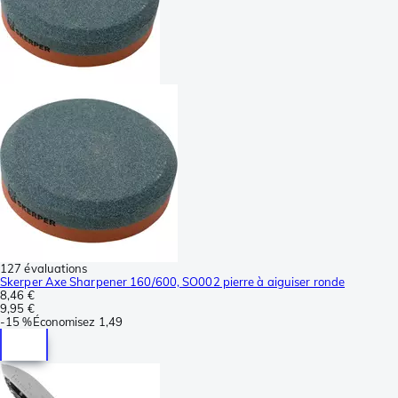
127 évaluations
Skerper Axe Sharpener 160/600, SO002 pierre à aiguiser ronde
8,46 €
9,95 €
-
15 %
Économisez
1,49