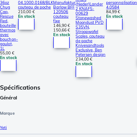
36oz
04.1000.0168/BLK
Manufaktur
personnalisatio
(Neder)Lander
Chug
couteau de poche
Barlow BFF
4.0584
2 KNAFS-
Cap,
210,00 €
120506
84,99 €
00629
Rescue
En stock
couteau
En stock
Stonewashed
Red,
fixe
Moondust PVD
bouteille
146,90 €
S35VN,
thermos
150,66 €
Stroopwafel
avec
En stock
Scales, couteau
bouchon-
de poche
goulot,
Knivesandtools
1L
Exclusive, Ben
55,00 €
Petersen design
En stock
234,00 €
En stock
Spécifications
Général
Marque
Yeti