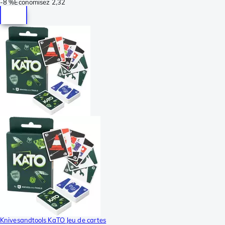
-
8 %
Économisez
2,32
Knivesandtools KaTO Jeu de cartes