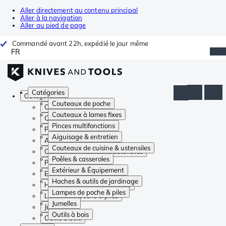
Aller directement au contenu principal
Aller à la navigation
Aller au pied de page
Commandé avant 22h, expédié le jour même
FR
Catégories
Catégories
Couteaux de poche
Couteaux de poche
Couteaux à lames fixes
Couteaux à lames fixes
Pinces multifonctions
Pinces multifonctions
Aiguisage & entretien
Aiguisage & entretien
Couteaux de cuisine & ustensiles
Couteaux de cuisine & ustensiles
Poêles & casseroles
Poêles & casseroles
Extérieur & Équipement
Extérieur & Équipement
Haches & outils de jardinage
Haches & outils de jardinage
Lampes de poche & piles
Lampes de poche & piles
Jumelles
Jumelles
Outils à bois
Outils à bois