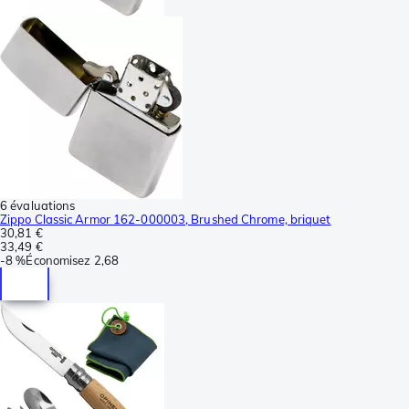
6 évaluations
Zippo Classic Armor 162-000003, Brushed Chrome, briquet
30,81 €
33,49 €
-
8 %
Économisez
2,68