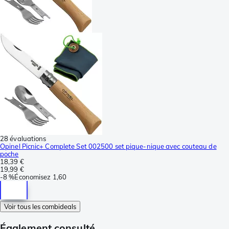
28 évaluations
Opinel Picnic+ Complete Set 002500 set pique-nique avec couteau de
poche
18,39 €
19,99 €
-
8 %
Économisez
1,60
Voir tous les combideals
Également consulté