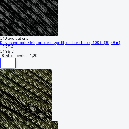
140 évaluations
Knivesandtools 550 paracord type III, couleur : black, 100 ft (30,48 m)
13,75 €
14,95 €
-
8 %
Économisez
1,20