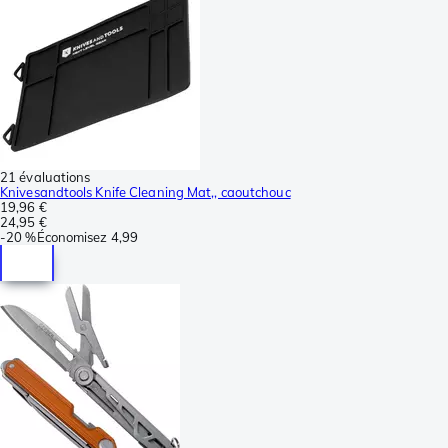
21 évaluations
Knivesandtools Knife Cleaning Mat,, caoutchouc
19,96 €
24,95 €
-
20 %
Économisez
4,99