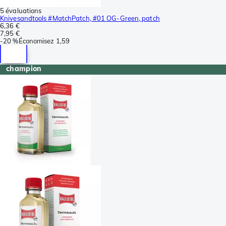
5 évaluations
Knivesandtools #MatchPatch, #01 OG-Green, patch
6,36 €
7,95 €
-
20 %
Économisez
1,59
champion