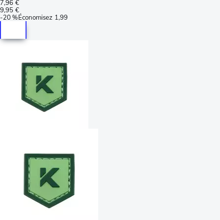
7,96 €
9,95 €
-
20 %
Économisez
1,99