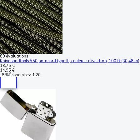
89 évaluations
Knivesandtools 550 paracord type III, couleur : olive drab, 100 ft (30,48 m)
13,75 €
14,95 €
-
8 %
Économisez
1,20