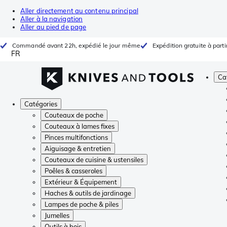
Aller directement au contenu principal
Aller à la navigation
Aller au pied de page
Commandé avant 22h, expédié le jour même
Expédition gratuite à parti
FR
Ca
Catégories
Couteaux de poche
Couteaux à lames fixes
Pinces multifonctions
Aiguisage & entretien
Couteaux de cuisine & ustensiles
Poêles & casseroles
Extérieur & Équipement
Haches & outils de jardinage
Lampes de poche & piles
Jumelles
Outils à bois