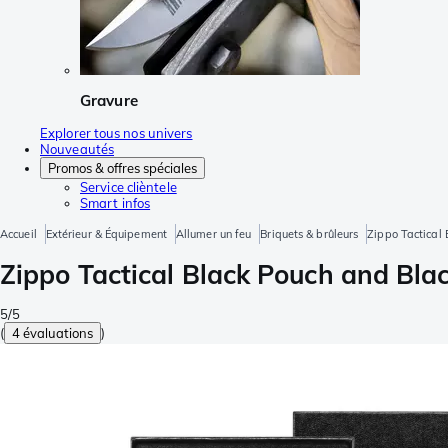
Gravure
Explorer tous nos univers
Nouveautés
Promos & offres spéciales
Service clièntele
Smart infos
Accueil
Extérieur & Équipement
Allumer un feu
Briquets & brûleurs
Zippo Tactical
Zippo Tactical Black Pouch and Bl
5/5
(
4 évaluations
)