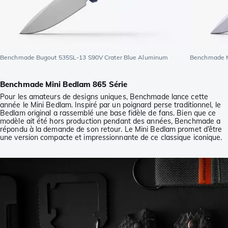
Benchmade Bugout 535SL-13 S90V Crater Blue Aluminum
Benchmade M
Benchmade Mini Bedlam 865 Série
Pour les amateurs de designs uniques, Benchmade lance cette
année le Mini Bedlam. Inspiré par un poignard perse traditionnel, le
Bedlam original a rassemblé une base fidèle de fans. Bien que ce
modèle ait été hors production pendant des années, Benchmade a
répondu à la demande de son retour. Le Mini Bedlam promet d’être
une version compacte et impressionnante de ce classique iconique.