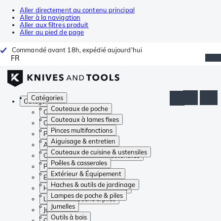
Aller directement au contenu principal
Aller à la navigation
Aller aux filtres produit
Aller au pied de page
Commandé avant 18h, expédié aujourd'hui
FR
Catégories
Catégories
Couteaux de poche
Couteaux de poche
Couteaux à lames fixes
Couteaux à lames fixes
Pinces multifonctions
Pinces multifonctions
Aiguisage & entretien
Aiguisage & entretien
Couteaux de cuisine & ustensiles
Couteaux de cuisine & ustensiles
Poêles & casseroles
Poêles & casseroles
Extérieur & Équipement
Extérieur & Équipement
Haches & outils de jardinage
Haches & outils de jardinage
Lampes de poche & piles
Lampes de poche & piles
Jumelles
Jumelles
Outils à bois
Outils à bois