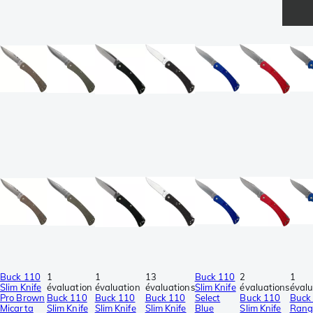
Buck 110
1
1
13
Buck 110
2
1
Slim Knife
évaluation
évaluation
évaluations
Slim Knife
évaluations
évalu
Pro Brown
Buck 110
Buck 110
Buck 110
Select
Buck 110
Buck
Micarta
Slim Knife
Slim Knife
Slim Knife
Blue
Slim Knife
Rang