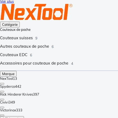
Voir plus
Catégorie
Couteaux de poche
Couteaux suisses
9
Autres couteaux de poche
6
Couteaux EDC
6
Accessoires pour couteaux de poche
4
Marque
NexTool
13
Spyderco
442
Rick Hinderer Knives
397
Civivi
349
Victorinox
333