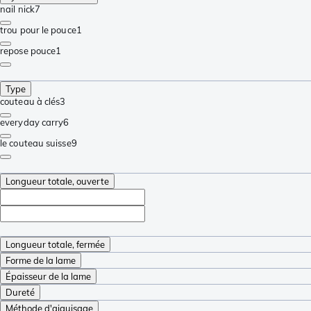
nail nick
7
trou pour le pouce
1
repose pouce
1
Type
couteau à clés
3
everyday carry
6
le couteau suisse
9
Longueur totale, ouverte
Longueur totale, fermée
Forme de la lame
Épaisseur de la lame
Dureté
Méthode d'aiguisage