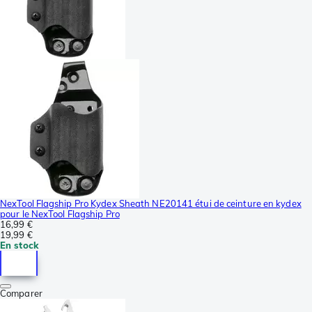
NexTool Flagship Pro Kydex Sheath NE20141 étui de ceinture en kydex
pour le NexTool Flagship Pro
16,99 €
19,99 €
En stock
Comparer