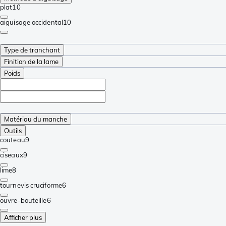
plat
10
aiguisage occidental
10
Type de tranchant
Finition de la lame
Poids
Matériau du manche
Outils
couteau
9
ciseaux
9
lime
8
tournevis cruciforme
6
ouvre-bouteille
6
Afficher plus