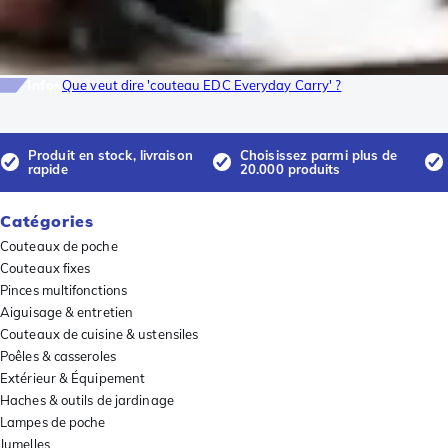
Infos
Que veut dire 'couteau EDC Everyday Carry' ?
Produit en stock, livraison
Choisissez parmi plus de
rapide
20.000 produits
Catégories
Couteaux de poche
Couteaux fixes
Pinces multifonctions
Aiguisage & entretien
Couteaux de cuisine & ustensiles
Poêles & casseroles
Extérieur & Équipement
Haches & outils de jardinage
Lampes de poche
Jumelles