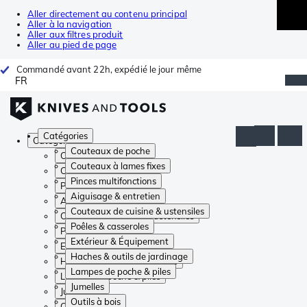
Aller directement au contenu principal
Aller à la navigation
Aller aux filtres produit
Aller au pied de page
Commandé avant 22h, expédié le jour même
FR
Catégories
Catégories
Couteaux de poche
Couteaux de poche
Couteaux à lames fixes
Couteaux à lames fixes
Pinces multifonctions
Pinces multifonctions
Aiguisage & entretien
Aiguisage & entretien
Couteaux de cuisine & ustensiles
Couteaux de cuisine & ustensiles
Poêles & casseroles
Poêles & casseroles
Extérieur & Équipement
Extérieur & Équipement
Haches & outils de jardinage
Haches & outils de jardinage
Lampes de poche & piles
Lampes de poche & piles
Jumelles
Jumelles
Outils à bois
Outils à bois