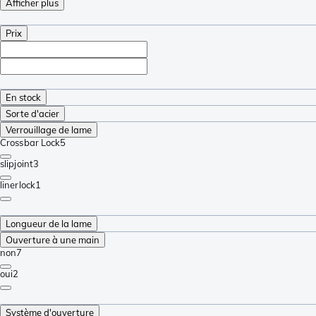
Afficher plus
Prix
En stock
Sorte d'acier
Verrouillage de lame
Crossbar Lock
5
slipjoint
3
linerlock
1
Longueur de la lame
Ouverture à une main
non
7
oui
2
Système d'ouverture