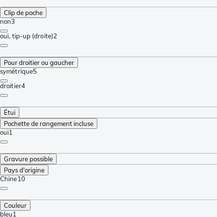
Clip de poche
non
3
oui, tip-up (droite)
2
Pour droitier ou gaucher
symétrique
5
droitier
4
Étui
Pochette de rangement incluse
oui
1
Gravure possible
Pays d'origine
Chine
10
Couleur
bleu
1