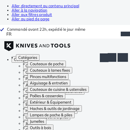
Aller directement au contenu principal
Aller à la navigation
Aller aux filtres produit
Aller au pied de page
Commandé avant 22h, expédié le jour même
FR
Catégories
Catégories
Couteaux de poche
Couteaux de poche
Couteaux à lames fixes
Couteaux à lames fixes
Pinces multifonctions
Pinces multifonctions
Aiguisage & entretien
Aiguisage & entretien
Couteaux de cuisine & ustensiles
Couteaux de cuisine & ustensiles
Poêles & casseroles
Poêles & casseroles
Extérieur & Équipement
Extérieur & Équipement
Haches & outils de jardinage
Haches & outils de jardinage
Lampes de poche & piles
Lampes de poche & piles
Jumelles
Jumelles
Outils à bois
Outils à bois