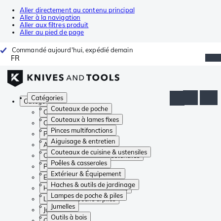
Aller directement au contenu principal
Aller à la navigation
Aller aux filtres produit
Aller au pied de page
Commandé aujourd'hui, expédié demain
FR
Catégories
Catégories
Couteaux de poche
Couteaux de poche
Couteaux à lames fixes
Couteaux à lames fixes
Pinces multifonctions
Pinces multifonctions
Aiguisage & entretien
Aiguisage & entretien
Couteaux de cuisine & ustensiles
Couteaux de cuisine & ustensiles
Poêles & casseroles
Poêles & casseroles
Extérieur & Équipement
Extérieur & Équipement
Haches & outils de jardinage
Haches & outils de jardinage
Lampes de poche & piles
Lampes de poche & piles
Jumelles
Jumelles
Outils à bois
Outils à bois