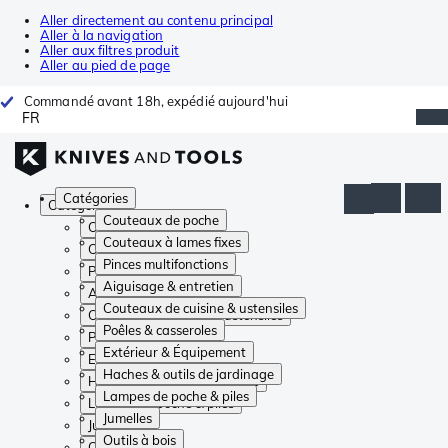
Aller directement au contenu principal
Aller à la navigation
Aller aux filtres produit
Aller au pied de page
Commandé avant 18h, expédié aujourd'hui
FR
Catégories
Catégories
Couteaux de poche
Couteaux de poche
Couteaux à lames fixes
Couteaux à lames fixes
Pinces multifonctions
Pinces multifonctions
Aiguisage & entretien
Aiguisage & entretien
Couteaux de cuisine & ustensiles
Couteaux de cuisine & ustensiles
Poêles & casseroles
Poêles & casseroles
Extérieur & Équipement
Extérieur & Équipement
Haches & outils de jardinage
Haches & outils de jardinage
Lampes de poche & piles
Lampes de poche & piles
Jumelles
Jumelles
Outils à bois
Outils à bois