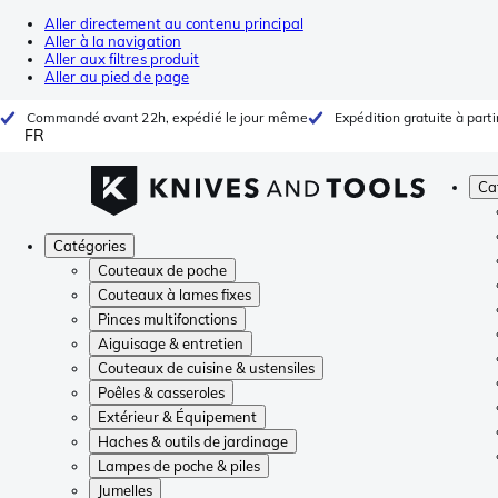
Aller directement au contenu principal
Aller à la navigation
Aller aux filtres produit
Aller au pied de page
Commandé avant 22h, expédié le jour même
Expédition gratuite à parti
FR
Ca
Catégories
Couteaux de poche
Couteaux à lames fixes
Pinces multifonctions
Aiguisage & entretien
Couteaux de cuisine & ustensiles
Poêles & casseroles
Extérieur & Équipement
Haches & outils de jardinage
Lampes de poche & piles
Jumelles