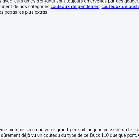
s avec leurs âmes d’enfants sont toujours émerveillés par des gadgets
viennent de nos catégories
couteaux de gentlemen
,
couteaux de bush
es papas les plus extras !
me bien possible que votre grand-père ait, un jour, possédé un tel 
vez sûrement déjà vu un couteau du type de ce Buck 110 quelque part