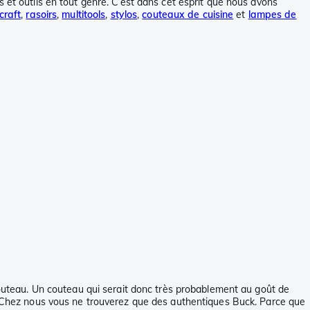
 et outils en tout genre. C’est dans cet esprit que nous avons
craft
,
rasoirs
,
multitools
,
stylos
,
couteaux de cuisine
et
lampes de
couteau. Un couteau qui serait donc très probablement au goût de
. Chez nous vous ne trouverez que des authentiques Buck. Parce que