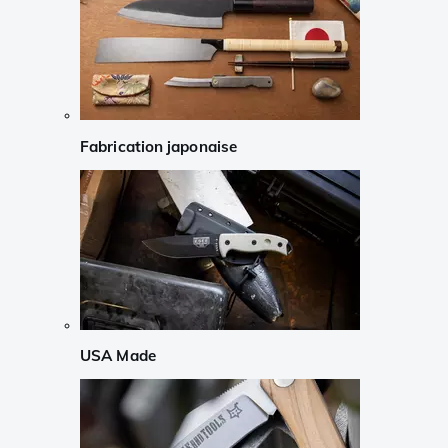
Fabrication japonaise
USA Made