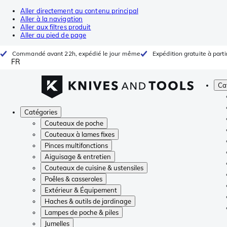
Aller directement au contenu principal
Aller à la navigation
Aller aux filtres produit
Aller au pied de page
Commandé avant 22h, expédié le jour même
Expédition gratuite à parti
FR
Ca
Catégories
Couteaux de poche
Couteaux à lames fixes
Pinces multifonctions
Aiguisage & entretien
Couteaux de cuisine & ustensiles
Poêles & casseroles
Extérieur & Équipement
Haches & outils de jardinage
Lampes de poche & piles
Jumelles