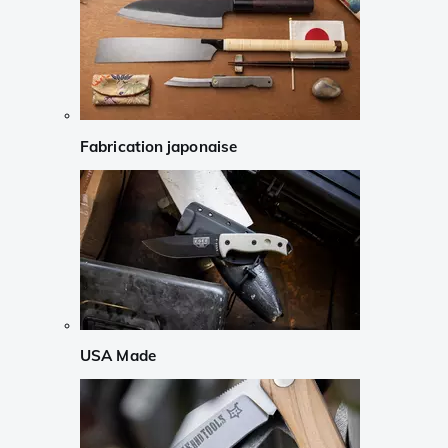
Fabrication japonaise
USA Made