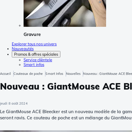
Gravure
Explorer tous nos univers
Nouveautés
Promos & offres spéciales
Service clièntele
Smart infos
Accueil
Couteaux de poche
Smart Infos
Nouvelles
Nouveau : GiantMouse ACE Blee
Nouveau : GiantMouse ACE Bl
jeudi 8 août 2024
Le GiantMouse ACE Bleecker est un nouveau modèle de la g
seront ravis. Ce couteau de poche est un mélange du GiantMouse