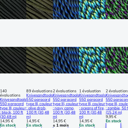
140
89 évaluations
2 évaluations
1 évaluation
2 évaluation
évaluations
Knivesandtools
Knivesandtools
Knivesandtools
Knivesandto
Knivesandtools
550 paracord
550 paracord
550 paracord
550 paracor
550 paracord
type III, couleur
type III, couleur
type III, couleur
type III, coul
type III, couleur
: olive drab,
: navy camo,
: oceans of fire,
: zombie, 50 
: black, 100 ft
100 ft (30,48
100 ft (30,48
100 ft (30,48
(15,24 m)
(30,48 m)
m)
m)
m)
9,95 €
14,95 €
14,95 €
14,95 €
14,95 €
En stock
En stock
En stock
± 1 mois
En stock