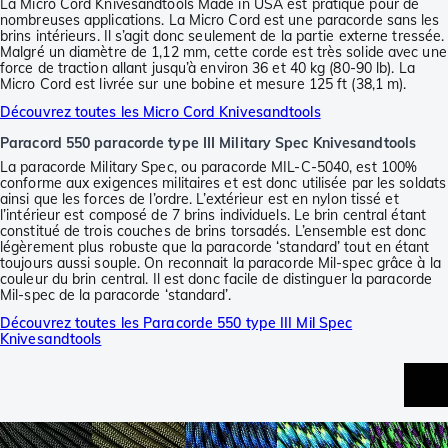
La Micro Cord Knivesandtools Made in USA est pratique pour de
nombreuses applications. La Micro Cord est une paracorde sans les
brins intérieurs. Il s’agit donc seulement de la partie externe tressée.
Malgré un diamètre de 1,12 mm, cette corde est très solide avec une
force de traction allant jusqu’à environ 36 et 40 kg (80-90 lb). La
Micro Cord est livrée sur une bobine et mesure 125 ft (38,1 m).
Découvrez toutes les Micro Cord Knivesandtools
Paracord 550 paracorde type III Military Spec Knivesandtools
La paracorde Military Spec, ou paracorde MIL-C-5040, est 100%
conforme aux exigences militaires et est donc utilisée par les soldats
ainsi que les forces de l’ordre. L’extérieur est en nylon tissé et
l’intérieur est composé de 7 brins individuels. Le brin central étant
constitué de trois couches de brins torsadés. L’ensemble est donc
légèrement plus robuste que la paracorde ‘standard’ tout en étant
toujours aussi souple. On reconnait la paracorde Mil-spec grâce à la
couleur du brin central. Il est donc facile de distinguer la paracorde
Mil-spec de la paracorde ‘standard’.
Découvrez toutes les Paracorde 550 type III Mil Spec
Knivesandtools