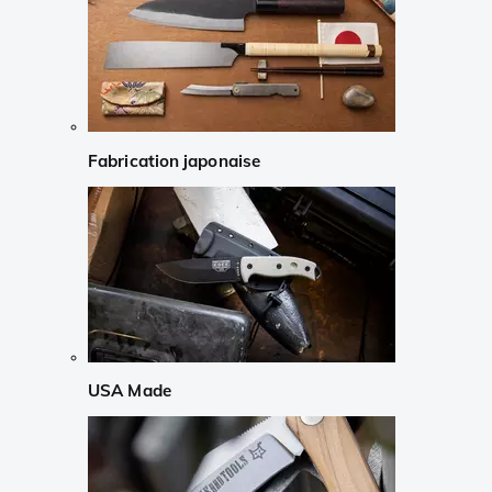
Fabrication japonaise
USA Made