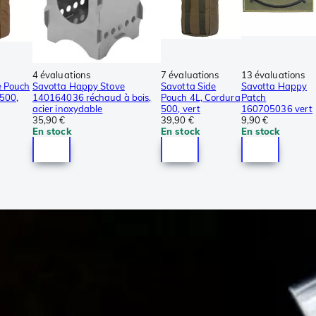
4 évaluations
7 évaluations
13 évaluations
e Pouch
Savotta Happy Stove
Savotta Side
Savotta Happy
 500,
140164036 réchaud à bois,
Pouch 4L, Cordura
Patch
acier inoxydable
500, vert
160705036 vert
35,90 €
39,90 €
9,90 €
En stock
En stock
En stock