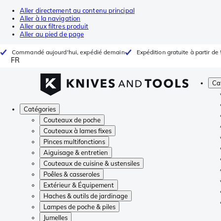
Aller directement au contenu principal
Aller à la navigation
Aller aux filtres produit
Aller au pied de page
Commandé aujourd'hui, expédié demain
Expédition gratuite à partir de
FR
Ca
Catégories
Couteaux de poche
Couteaux à lames fixes
Pinces multifonctions
Aiguisage & entretien
Couteaux de cuisine & ustensiles
Poêles & casseroles
Extérieur & Équipement
Haches & outils de jardinage
Lampes de poche & piles
Jumelles