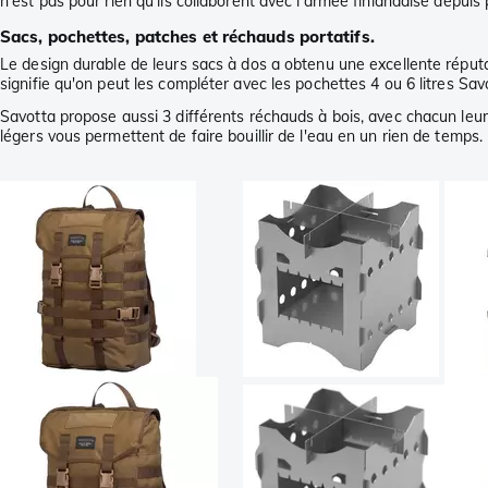
n'est pas pour rien qu'ils collaborent avec l'armée finlandaise depuis 
Sacs, pochettes, patches et réchauds portatifs.
Le design durable de leurs sacs à dos a obtenu une excellente réput
signifie qu'on peut les compléter avec les pochettes 4 ou 6 litres Sav
Savotta propose aussi 3 différents réchauds à bois, avec chacun leu
légers vous permettent de faire bouillir de l'eau en un rien de temps.