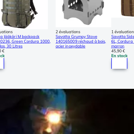
uations
2 évaluations
1 évaluation
a Jääkäri M backpack
Savotta Grumpy Stove
Savotta Sid
0236, Green Cordura 1000,
140165009 réchaud à bois,
6L, Cordura
dos, 30 Litres
acier inoxydable
marron
0 €
45,90 €
ock
En stock