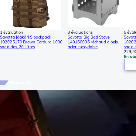
1 évaluation
3 évaluations
5 éval
Savotta Jääkäri S backpack
Savotta Big Bad Stove
Savott
102025170 Brown Cordura 1000
140166036 réchaud à bois,
10202
sac à dos, 20 Litres
acier inoxydable
sac à 
229,9
En st
Thèmes liés