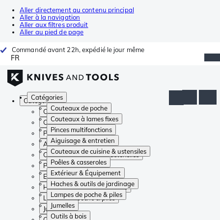
Aller directement au contenu principal
Aller à la navigation
Aller aux filtres produit
Aller au pied de page
Commandé avant 22h, expédié le jour même
FR
Catégories
Catégories
Couteaux de poche
Couteaux de poche
Couteaux à lames fixes
Couteaux à lames fixes
Pinces multifonctions
Pinces multifonctions
Aiguisage & entretien
Aiguisage & entretien
Couteaux de cuisine & ustensiles
Couteaux de cuisine & ustensiles
Poêles & casseroles
Poêles & casseroles
Extérieur & Équipement
Extérieur & Équipement
Haches & outils de jardinage
Haches & outils de jardinage
Lampes de poche & piles
Lampes de poche & piles
Jumelles
Jumelles
Outils à bois
Outils à bois