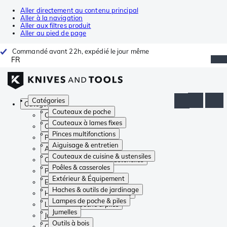
Aller directement au contenu principal
Aller à la navigation
Aller aux filtres produit
Aller au pied de page
Commandé avant 22h, expédié le jour même
FR
Catégories
Catégories
Couteaux de poche
Couteaux de poche
Couteaux à lames fixes
Couteaux à lames fixes
Pinces multifonctions
Pinces multifonctions
Aiguisage & entretien
Aiguisage & entretien
Couteaux de cuisine & ustensiles
Couteaux de cuisine & ustensiles
Poêles & casseroles
Poêles & casseroles
Extérieur & Équipement
Extérieur & Équipement
Haches & outils de jardinage
Haches & outils de jardinage
Lampes de poche & piles
Lampes de poche & piles
Jumelles
Jumelles
Outils à bois
Outils à bois