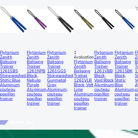
Flytanium
Flytanium
Flytanium
1
Flytanium
Flytanium
F
Zenith
Zenith
Zenith
évaluation
Zenith
Zenith
Z
Balisong
Balisong
Balisong
Flytanium
Balisong
Balisong
B
Trainer
Trainer
Trainer
Zenith
Trainer
Trainer
T
1261SBS
1261NPB
1261GGS
Balisong
1261VBB
1261SBK
1
Stonewashed,
Black,
Stonewashed,
Trainer
Black,
Black,
S
Static Blue
Nebula
Gunmetal
1261VLB
Void Black
Static
V
Aluminum,
Purple
Gray
Black, Volt
Aluminum,
Blue
A
couteau
Aluminum,
Aluminum,
Lime
couteau
Aluminum,
c
papillon
couteau
couteau
Aluminum,
papillon
couteau
p
trainer
papillon
papillon
couteau
trainer
papillon
t
trainer
trainer
papillon
trainer
trainer
Thèmes liés