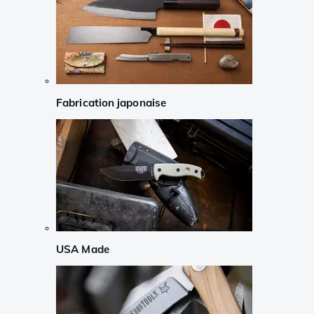
Fabrication japonaise
USA Made