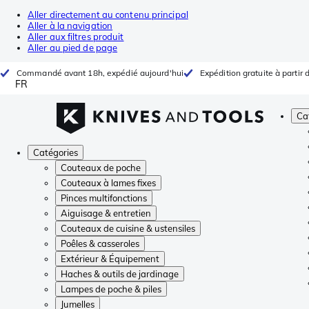
Aller directement au contenu principal
Aller à la navigation
Aller aux filtres produit
Aller au pied de page
Commandé avant 18h, expédié aujourd'hui
Expédition gratuite à partir 
FR
Ca
Catégories
Couteaux de poche
Couteaux à lames fixes
Pinces multifonctions
Aiguisage & entretien
Couteaux de cuisine & ustensiles
Poêles & casseroles
Extérieur & Équipement
Haches & outils de jardinage
Lampes de poche & piles
Jumelles