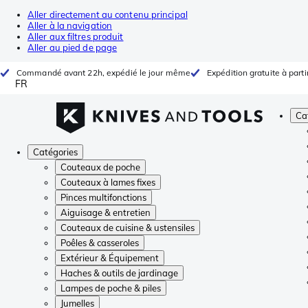
Aller directement au contenu principal
Aller à la navigation
Aller aux filtres produit
Aller au pied de page
Commandé avant 22h, expédié le jour même
Expédition gratuite à parti
FR
Ca
Catégories
Couteaux de poche
Couteaux à lames fixes
Pinces multifonctions
Aiguisage & entretien
Couteaux de cuisine & ustensiles
Poêles & casseroles
Extérieur & Équipement
Haches & outils de jardinage
Lampes de poche & piles
Jumelles