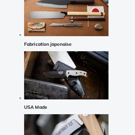
Fabrication japonaise
USA Made