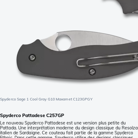
Spyderco Sage 1 Cool Gray G10 Maxamet C123GPGY
Spyderco Pattadese C257GP
Le nouveau Spyderco Pattadese est une version plus petite du
Pattada. Une interprétation moderne du design classique du Resolza
italien de Sardaigne. Ce couteau fait partie de la gamme Spyderco
Ethnic. Dans cette gamme, Spyderco utilise des designs classiques