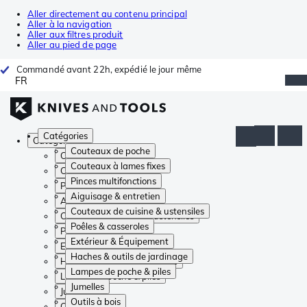
Aller directement au contenu principal
Aller à la navigation
Aller aux filtres produit
Aller au pied de page
Commandé avant 22h, expédié le jour même
FR
Catégories
Catégories
Couteaux de poche
Couteaux de poche
Couteaux à lames fixes
Couteaux à lames fixes
Pinces multifonctions
Pinces multifonctions
Aiguisage & entretien
Aiguisage & entretien
Couteaux de cuisine & ustensiles
Couteaux de cuisine & ustensiles
Poêles & casseroles
Poêles & casseroles
Extérieur & Équipement
Extérieur & Équipement
Haches & outils de jardinage
Haches & outils de jardinage
Lampes de poche & piles
Lampes de poche & piles
Jumelles
Jumelles
Outils à bois
Outils à bois