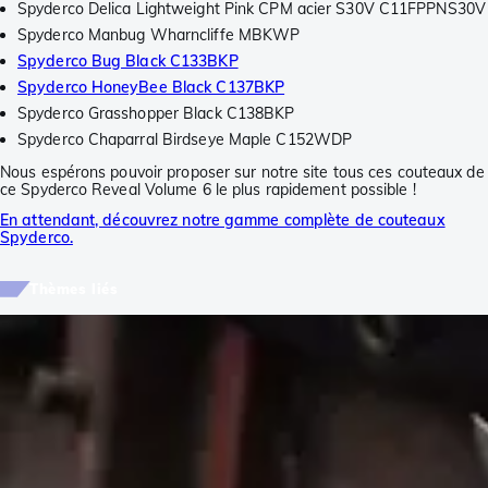
Spyderco Delica Lightweight Pink CPM acier S30V C11FPPNS30V
Spyderco Manbug Wharncliffe MBKWP
Spyderco Bug Black C133BKP
Spyderco HoneyBee Black C137BKP
Spyderco Grasshopper Black C138BKP
Spyderco Chaparral Birdseye Maple C152WDP
Nous espérons pouvoir proposer sur notre site tous ces couteaux de
ce Spyderco Reveal Volume 6 le plus rapidement possible !
En attendant, découvrez notre gamme complète de couteaux
Spyderco.
Thèmes liés