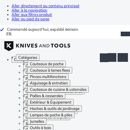
Aller directement au contenu principal
Aller à la navigation
Aller aux filtres produit
Aller au pied de page
Commandé aujourd'hui, expédié demain
FR
Catégories
Catégories
Couteaux de poche
Couteaux de poche
Couteaux à lames fixes
Couteaux à lames fixes
Pinces multifonctions
Pinces multifonctions
Aiguisage & entretien
Aiguisage & entretien
Couteaux de cuisine & ustensiles
Couteaux de cuisine & ustensiles
Poêles & casseroles
Poêles & casseroles
Extérieur & Équipement
Extérieur & Équipement
Haches & outils de jardinage
Haches & outils de jardinage
Lampes de poche & piles
Lampes de poche & piles
Jumelles
Jumelles
Outils à bois
Outils à bois